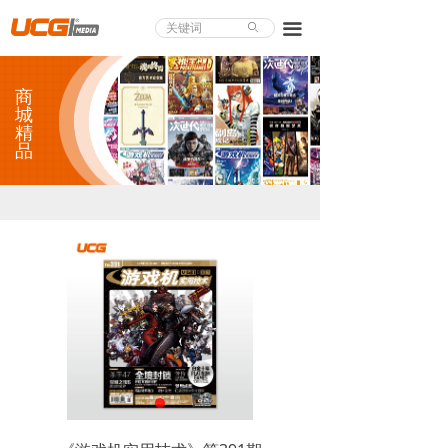
About UCG
끀
ꄙ
首页
商
游戏评测
城
精
品
业界论道
天下聚会
游戏视频
商城精品
游戏大赏
小程序
个人中心