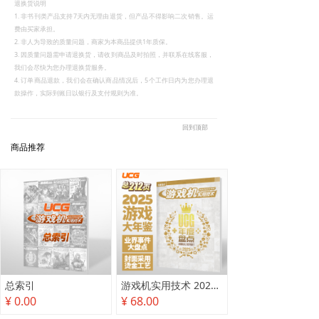
退换货说明
1. 非书刊类产品支持7天内无理由退货，但产品不得影响二次销售。运
费由买家承担。
2. 非人为导致的质量问题，商家为本商品提供1年质保。
3. 因质量问题需申请退换货，请收到商品及时拍照，并联系在线客服，
我们会尽快为您办理退换货服务。
4. 订单商品退款，我们会在确认商品情况后，5个工作日内为您办理退
款操作，实际到账日以银行及支付规则为准。
回到顶部
商品推荐
总索引
游戏机实用技术 2025年度盘点
¥ 0.00
¥ 68.00