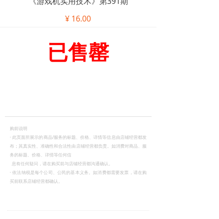
《游戏机实用技术》第391期
¥
16.00
已售罄
购前说明
·
此页面所展示的商品/服务的标题、价格、详情等信息由店铺经营都发
布；其真实性、准确性和合法性由店铺经营都负责。如消费对商品、服
务的标题、价格、详情等任何信
息有任何疑问，请在购买前与店铺经营都沟通确认。
·
依法纳税是每个公司、公民的基本义务。如消费都需要发票，请在购
买前联系店铺经营都确认。