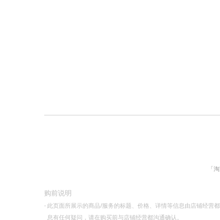
「淘
购前说明
·
此页面所展示的商品/服务的标题、价格、详情等信息由店铺经营
息有任何疑问，请在购买前与店铺经营都沟通确认。