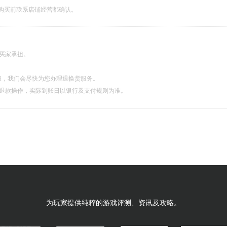
购买前联系店铺经营都确认。
由买家承担。
服，我们会尽快为您办理退换货服务。
理退款操作，实际到账日以银行及支付规则为准。
为玩家提供纯粹的游戏评测、资讯及攻略。