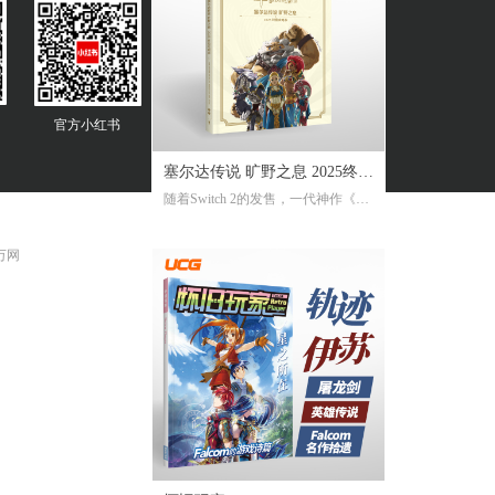
官方
小红书
塞尔达传说 旷野之息 2025终极
随着Switch 2的发售，一代神作《旷
攻略本
野之息》推出了追加新要素新功能
的NS2版。《2025终极攻略本》在大
 万网
受好评的完全攻略本基础上，增加
了16页全新内容，总页数达到了316
页。新增内容包括NS2版详解、ZEL
DA NOTES指南，以及新增的125个
塞尔达声之记忆的收集地图及其内
容！