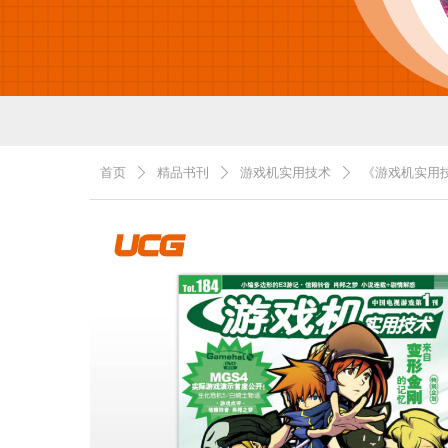
首页
精品书刊
游戏机实用技术
《游戏机实用技
ꄲ
ꄲ
ꄲ