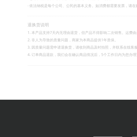
·
依法纳税是每个公司、公民的基本义务。如消费都需要发票，请在
退换货说明
1. 本产品支持7天内无理由退货，但产品不得影响二次销售。运费
2. 非人为导致的质量问题，商家为本商品提供1年质保。
3. 因质量问题需申请退换货，请收到商品及时拍照，并联系在线客
4. 订单商品退款，我们会在确认商品情况后，5个工作日内为您办