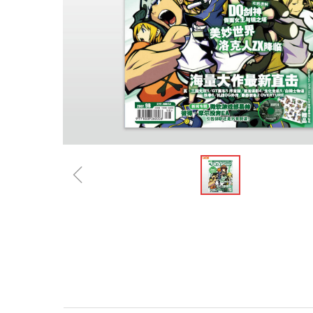
ꁆ
规格参数