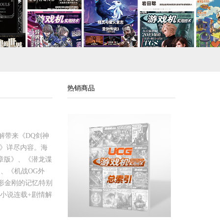
热销商品
透解带来《DQ剑神
临》详尽内容。海
序章版》、《潜龙谍
、《机战OG外
变形金刚的记忆特别
》小说连载+剧情解