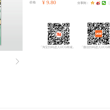
¥
9.80
价格
分享到：
「淘宝扫码进入UCG商城」
「微信扫码进入UCG
ꁇ