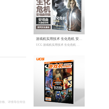
已经帮你全部整合完毕。2025年度
的游戏资讯，看这一本就足够。
继承自UCG每年的年度特辑及合
刊，我们最经典的游戏大年鉴、游
戏大盘点栏目依然在线；年年有今
日岁岁有今朝，UCG小编们心目中
的年度十佳游戏也将在此揭晓，辅
游戏机实用技术 生化危机 安魂
以聚众锐评环节，想要来围观吐槽
UCG 游戏机实用技术 生化危机 安
的朋友们也请绝对不要放过。此
曲特辑
魂曲特辑 生化危机9攻略
外，我们还有针对今年热点话题量
身定制的特别企划，以及时隔一年
多打赢复活赛的攻略栏目“实用至上
主义”——最全面的游戏盘点，最详
尽的年鉴资料，更有小而美周边随
限定版档位一起赠送，收藏价值妥
妥拉满！
价格、详情等任何信