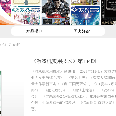
精品书刊
周边好货
术》第184期
《游戏机实用技术》第184期
《游戏机实用技术》第184期（2021年11月B）攻略
假面女王与镜之塔》、《美妙世界》《洛克人ZX降
量大作最新直击！《真·三国无双5》、《GT赛车5 
影4》、《生化危机5》、《白骑士物语》、《铁拳6》
传》、《罪恶装备2 OVERTURE》。此外还有来自
企划、小编多边形的E3游记、《信赖铃音 肖邦之梦
惑。