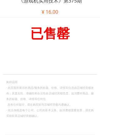
《游戏机实用技术》第375期
¥
16.00
已售罄
购前说明
·
此页面所展示的商品/服务的标题、价格、详情等信息由店铺经营都发
布；其真实性、准确性和合法性由店铺经营都负责。如消费对商品、服
务的标题、价格、详情等任何信
息有任何疑问，请在购买前与店铺经营都沟通确认。
·
依法纳税是每个公司、公民的基本义务。如消费都需要发票，请在购
买前联系店铺经营都确认。