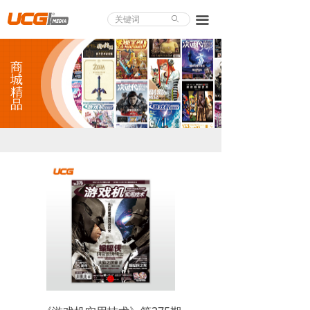
About UCG
끀
ꄙ
首页
商
游戏评测
城
精
品
业界论道
天下聚会
游戏视频
商城精品
游戏大赏
小程序
个人中心