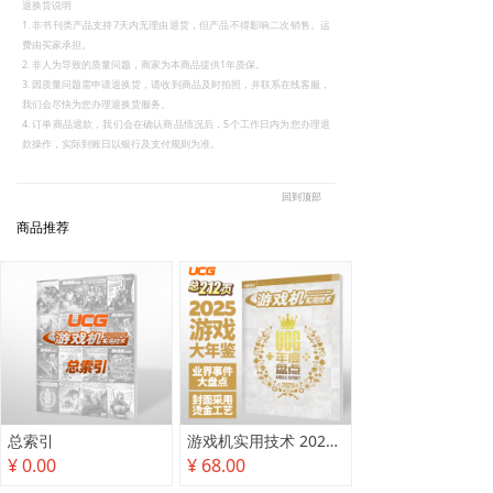
退换货说明
1. 非书刊类产品支持7天内无理由退货，但产品不得影响二次销售。运
费由买家承担。
2. 非人为导致的质量问题，商家为本商品提供1年质保。
3. 因质量问题需申请退换货，请收到商品及时拍照，并联系在线客服，
我们会尽快为您办理退换货服务。
4. 订单商品退款，我们会在确认商品情况后，5个工作日内为您办理退
款操作，实际到账日以银行及支付规则为准。
回到顶部
商品推荐
总索引
游戏机实用技术 2025年度盘点
¥ 0.00
¥ 68.00