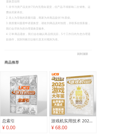
退换货说明
1. 非书刊类产品支持7天内无理由退货，但产品不得影响二次销售。运
费由买家承担。
2. 非人为导致的质量问题，商家为本商品提供1年质保。
3. 因质量问题需申请退换货，请收到商品及时拍照，并联系在线客服，
我们会尽快为您办理退换货服务。
4. 订单商品退款，我们会在确认商品情况后，5个工作日内为您办理退
款操作，实际到账日以银行及支付规则为准。
回到顶部
商品推荐
总索引
游戏机实用技术 2025年度盘点
¥ 0.00
¥ 68.00