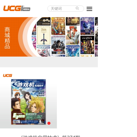
About UCG
끀
ꄙ
首页
商
游戏评测
城
精
品
业界论道
天下聚会
游戏视频
商城精品
游戏大赏
小程序
个人中心