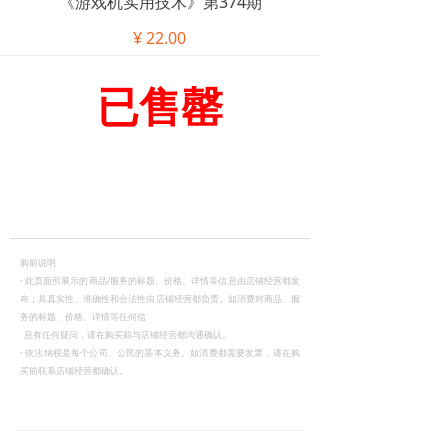
《游戏机实用技术》第374期
¥
22.00
已售罄
购前说明
·
此页面所展示的商品/服务的标题、价格、详情等信息由店铺经营都发
布；其真实性、准确性和合法性由店铺经营都负责。如消费对商品、服
务的标题、价格、详情等任何信
息有任何疑问，请在购买前与店铺经营都沟通确认。
·
依法纳税是每个公司、公民的基本义务。如消费都需要发票，请在购
买前联系店铺经营都确认。