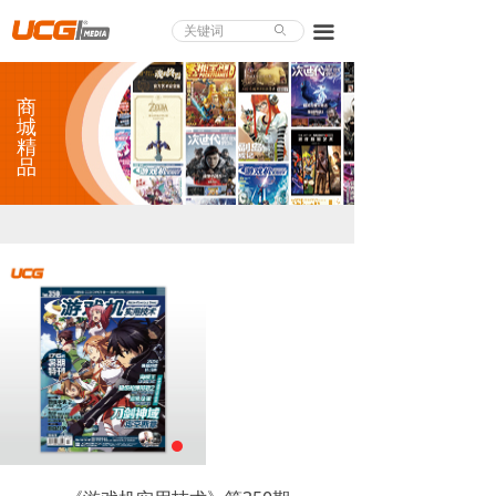
About UCG
끀
ꄙ
首页
商
游戏评测
城
精
品
业界论道
天下聚会
游戏视频
商城精品
游戏大赏
小程序
个人中心