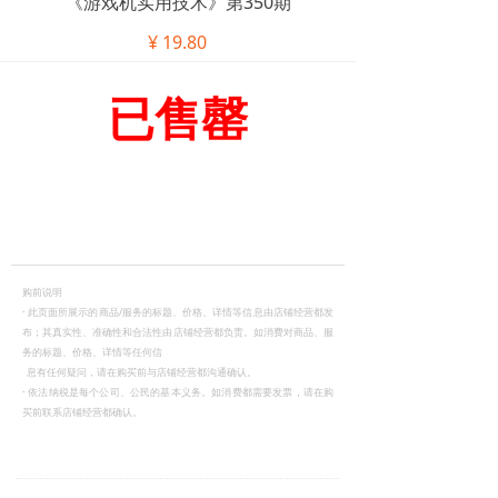
《游戏机实用技术》第350期
¥
19.80
已售罄
购前说明
·
此页面所展示的商品/服务的标题、价格、详情等信息由店铺经营都发
布；其真实性、准确性和合法性由店铺经营都负责。如消费对商品、服
务的标题、价格、详情等任何信
息有任何疑问，请在购买前与店铺经营都沟通确认。
·
依法纳税是每个公司、公民的基本义务。如消费都需要发票，请在购
买前联系店铺经营都确认。