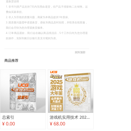
退换货说明
1. 非书刊类产品支持7天内无理由退货，但产品不得影响二次销售。运
费由买家承担。
2. 非人为导致的质量问题，商家为本商品提供1年质保。
3. 因质量问题需申请退换货，请收到商品及时拍照，并联系在线客服，
我们会尽快为您办理退换货服务。
4. 订单商品退款，我们会在确认商品情况后，5个工作日内为您办理退
款操作，实际到账日以银行及支付规则为准。
回到顶部
商品推荐
总索引
游戏机实用技术 2025年度盘点
¥ 0.00
¥ 68.00