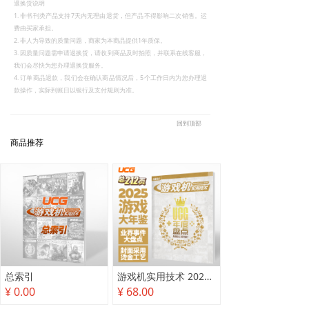
退换货说明
1. 非书刊类产品支持7天内无理由退货，但产品不得影响二次销售。运
费由买家承担。
2. 非人为导致的质量问题，商家为本商品提供1年质保。
3. 因质量问题需申请退换货，请收到商品及时拍照，并联系在线客服，
我们会尽快为您办理退换货服务。
4. 订单商品退款，我们会在确认商品情况后，5个工作日内为您办理退
款操作，实际到账日以银行及支付规则为准。
回到顶部
商品推荐
总索引
游戏机实用技术 2025年度盘点
¥ 0.00
¥ 68.00