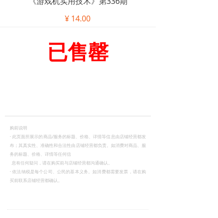
《游戏机实用技术》第336期
¥
14.00
已售罄
购前说明
·
此页面所展示的商品/服务的标题、价格、详情等信息由店铺经营都发
布；其真实性、准确性和合法性由店铺经营都负责。如消费对商品、服
务的标题、价格、详情等任何信
息有任何疑问，请在购买前与店铺经营都沟通确认。
·
依法纳税是每个公司、公民的基本义务。如消费都需要发票，请在购
买前联系店铺经营都确认。