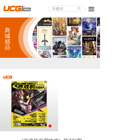
About UCG
끀
ꄙ
首页
商
游戏评测
城
精
品
业界论道
天下聚会
游戏视频
商城精品
游戏大赏
小程序
个人中心