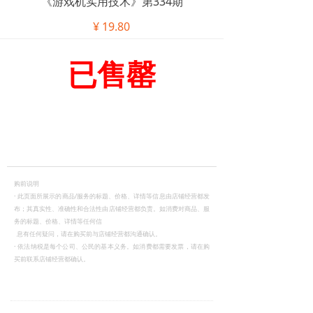
《游戏机实用技术》第334期
¥
19.80
已售罄
购前说明
·
此页面所展示的商品/服务的标题、价格、详情等信息由店铺经营都发
布；其真实性、准确性和合法性由店铺经营都负责。如消费对商品、服
务的标题、价格、详情等任何信
息有任何疑问，请在购买前与店铺经营都沟通确认。
·
依法纳税是每个公司、公民的基本义务。如消费都需要发票，请在购
买前联系店铺经营都确认。