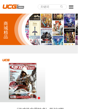
About UCG
끀
ꄙ
首页
商
游戏评测
城
精
品
业界论道
天下聚会
游戏视频
商城精品
游戏大赏
小程序
个人中心