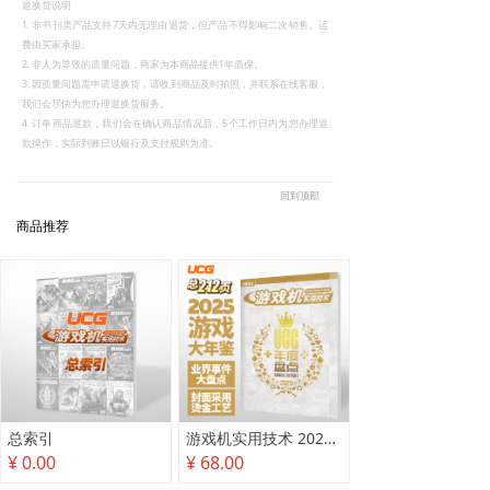
退换货说明
1. 非书刊类产品支持7天内无理由退货，但产品不得影响二次销售。运
费由买家承担。
2. 非人为导致的质量问题，商家为本商品提供1年质保。
3. 因质量问题需申请退换货，请收到商品及时拍照，并联系在线客服，
我们会尽快为您办理退换货服务。
4. 订单商品退款，我们会在确认商品情况后，5个工作日内为您办理退
款操作，实际到账日以银行及支付规则为准。
回到顶部
商品推荐
总索引
游戏机实用技术 2025年度盘点
¥ 0.00
¥ 68.00