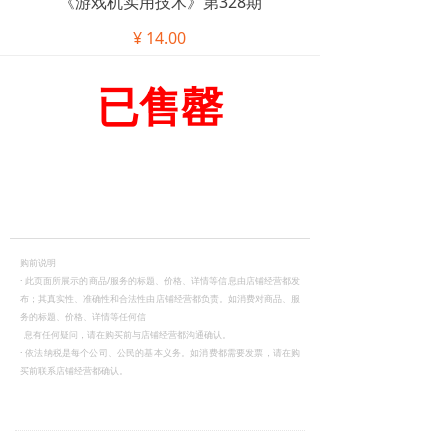
《游戏机实用技术》第328期
¥
14.00
已售罄
购前说明
·
此页面所展示的商品/服务的标题、价格、详情等信息由店铺经营都发
布；其真实性、准确性和合法性由店铺经营都负责。如消费对商品、服
务的标题、价格、详情等任何信
息有任何疑问，请在购买前与店铺经营都沟通确认。
·
依法纳税是每个公司、公民的基本义务。如消费都需要发票，请在购
买前联系店铺经营都确认。