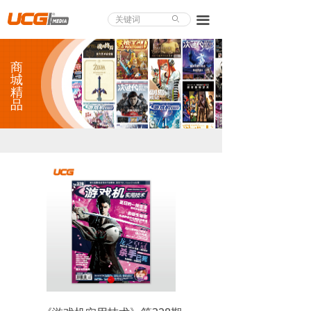
About UCG
끀
ꄙ
首页
商
游戏评测
城
精
品
业界论道
天下聚会
游戏视频
商城精品
游戏大赏
小程序
个人中心