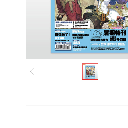
ꁆ
规格参数