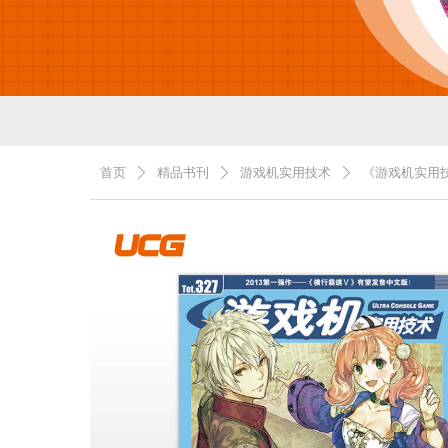
首页
精品书刊
游戏机实用技术
《游戏机实用技
ꄲ
ꄲ
ꄲ