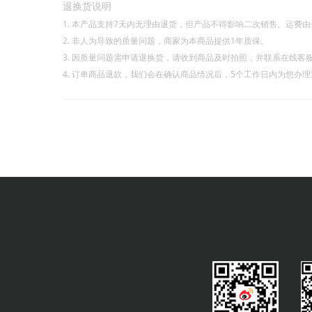
退换货说明
1. 本产品支持7天内无理由退货，但产品不得影响二次销售。运费
2. 非人为导致的质量问题，商家为本商品提供1年质保。
3. 因质量问题需申请退换货，请收到商品及时拍照，并联系在线客
4. 订单商品退款，我们会在确认商品情况后，5个工作日内为您办