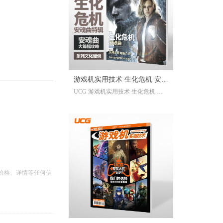
已经帮你全部整合完毕。2025年度
的游戏资讯，看这一本就足够。
继承自UCG每年的年度特辑及合
刊，我们最经典的游戏大年鉴、游
戏大盘点栏目依然在线；年年有今
日岁岁有今朝，UCG小编们心目中
的年度十佳游戏也将在此揭晓，辅
游戏机实用技术 生化危机 安魂
以聚众锐评环节，想要来围观吐槽
UCG 游戏机实用技术 生化危机 安
的朋友们也请绝对不要放过。此
曲特辑
魂曲特辑 生化危机9攻略
外，我们还有针对今年热点话题量
身定制的特别企划，以及时隔一年
多打赢复活赛的攻略栏目“实用至上
主义”——最全面的游戏盘点，最详
尽的年鉴资料，更有小而美周边随
限定版档位一起赠送，收藏价值妥
妥拉满！
价格、详情等任何信