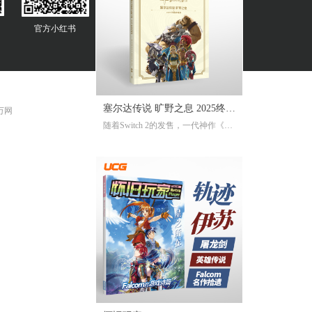
官方
小红书
塞尔达传说 旷野之息 2025终极
 万网
随着Switch 2的发售，一代神作《旷
攻略本
野之息》推出了追加新要素新功能
的NS2版。《2025终极攻略本》在大
受好评的完全攻略本基础上，增加
了16页全新内容，总页数达到了316
页。新增内容包括NS2版详解、ZEL
DA NOTES指南，以及新增的125个
塞尔达声之记忆的收集地图及其内
容！