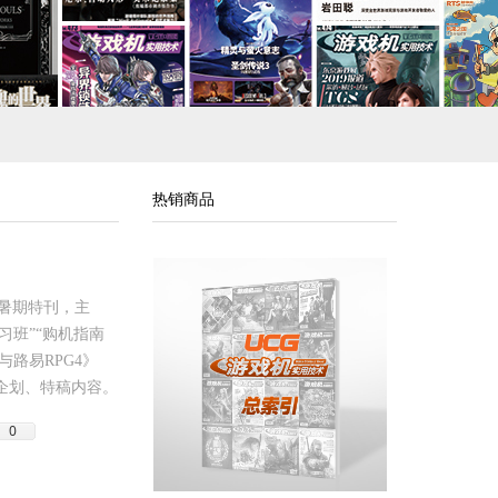
热销商品
页暑期特刊，主
习班”“购机指南
与路易RPG4》
企划、特稿内容。
0