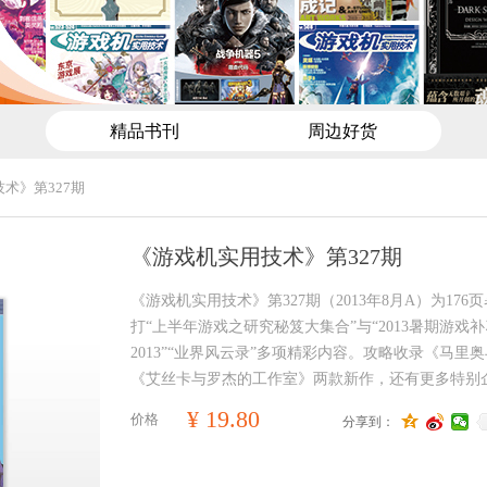
精品书刊
周边好货
术》第327期
《游戏机实用技术》第327期
《游戏机实用技术》第327期（2013年8月A）为176
打“上半年游戏之研究秘笈大集合”与“2013暑期游戏补
2013”“业界风云录”多项精彩内容。攻略收录《马里奥
《艾丝卡与罗杰的工作室》两款新作，还有更多特别
¥
19.80
价格
分享到：