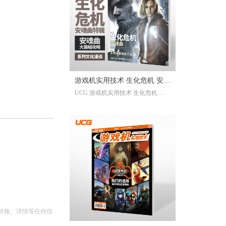
已经帮你全部整合完毕。2025年度
的游戏资讯，看这一本就足够。
继承自UCG每年的年度特辑及合
刊，我们最经典的游戏大年鉴、游
戏大盘点栏目依然在线；年年有今
日岁岁有今朝，UCG小编们心目中
的年度十佳游戏也将在此揭晓，辅
游戏机实用技术 生化危机 安魂
以聚众锐评环节，想要来围观吐槽
UCG 游戏机实用技术 生化危机 安
的朋友们也请绝对不要放过。此
曲特辑
魂曲特辑 生化危机9攻略
外，我们还有针对今年热点话题量
身定制的特别企划，以及时隔一年
多打赢复活赛的攻略栏目“实用至上
主义”——最全面的游戏盘点，最详
尽的年鉴资料，更有小而美周边随
限定版档位一起赠送，收藏价值妥
妥拉满！
价格、详情等任何信