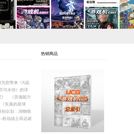
热销商品
透解为您带来《X战
迷宫与水坝》的详
记》、《灵魂能力
、《失落的星球
特别企划：润物细
—机动战士高达诞