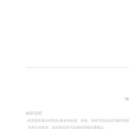
「淘
购前说明
·
此页面所展示的商品/服务的标题、价格、详情等信息由店铺经营
息有任何疑问，请在购买前与店铺经营都沟通确认。