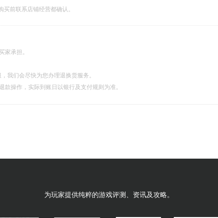
购买前联系店铺经营都确认。
由买家承担。
服，我们会尽快为您办理退换货服务。
理退款操作，实际到账日以银行及支付规则为准。
为玩家提供纯粹的游戏评测、资讯及攻略。