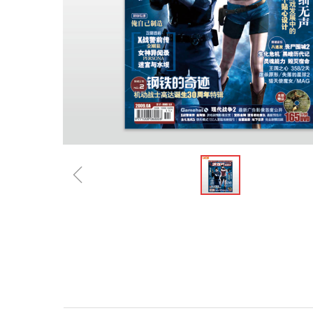
ꁆ
规格参数