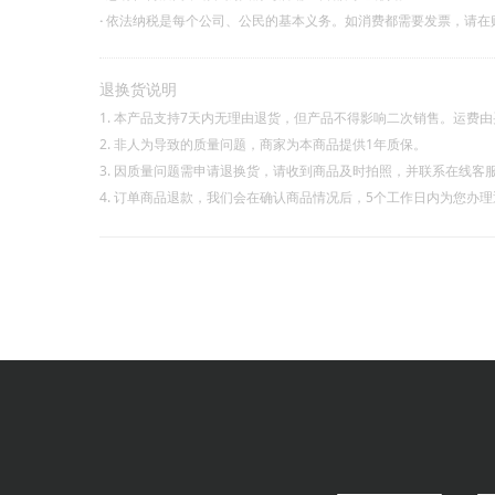
·
依法纳税是每个公司、公民的基本义务。如消费都需要发票，请在
退换货说明
1. 本产品支持7天内无理由退货，但产品不得影响二次销售。运费
2. 非人为导致的质量问题，商家为本商品提供1年质保。
3. 因质量问题需申请退换货，请收到商品及时拍照，并联系在线客
4. 订单商品退款，我们会在确认商品情况后，5个工作日内为您办