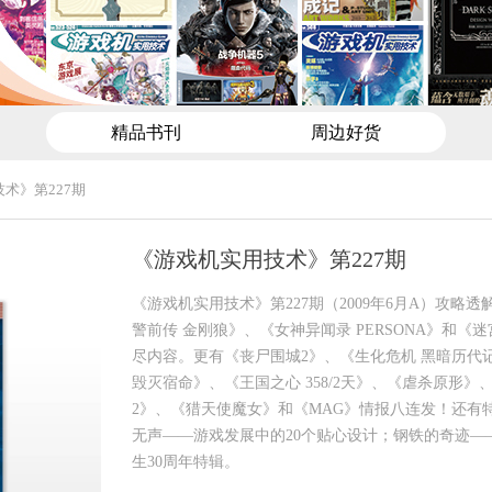
精品书刊
周边好货
术》第227期
《游戏机实用技术》第227期
《游戏机实用技术》第227期（2009年6月A）攻略
警前传 金刚狼》、《女神异闻录 PERSONA》和《
尽内容。更有《丧尸围城2》、《生化危机 黑暗历代
毁灭宿命》、《王国之心 358/2天》、《虐杀原形》
2》、《猎天使魔女》和《MAG》情报八连发！还有
无声——游戏发展中的20个贴心设计；钢铁的奇迹—
生30周年特辑。