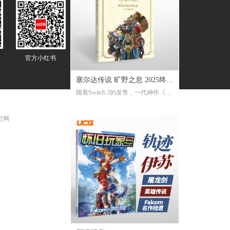
官方
小红书
塞尔达传说 旷野之息 2025终极
随着Switch 2的发售，一代神作《旷
攻略本
野之息》推出了追加新要素新功能
的NS2版。《2025终极攻略本》在大
 万网
受好评的完全攻略本基础上，增加
了16页全新内容，总页数达到了316
页。新增内容包括NS2版详解、ZEL
DA NOTES指南，以及新增的125个
塞尔达声之记忆的收集地图及其内
容！