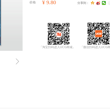
¥
9.80
价格
分享到：
「淘宝扫码进入UCG商城」
「微信扫码进入UCG
ꁇ