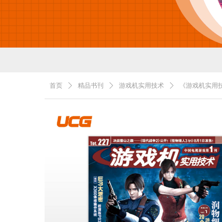
首页
精品书刊
游戏机实用技术
《游戏机实用技
ꄲ
ꄲ
ꄲ