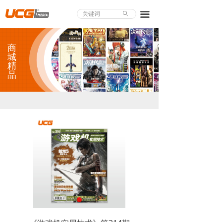
About UCG
끀
ꄙ
首页
商
游戏评测
城
精
品
业界论道
天下聚会
游戏视频
商城精品
游戏大赏
小程序
个人中心