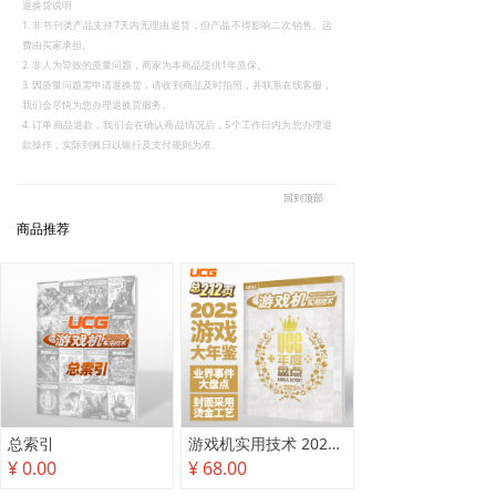
退换货说明
1. 非书刊类产品支持7天内无理由退货，但产品不得影响二次销售。运
费由买家承担。
2. 非人为导致的质量问题，商家为本商品提供1年质保。
3. 因质量问题需申请退换货，请收到商品及时拍照，并联系在线客服，
我们会尽快为您办理退换货服务。
4. 订单商品退款，我们会在确认商品情况后，5个工作日内为您办理退
款操作，实际到账日以银行及支付规则为准。
回到顶部
商品推荐
总索引
游戏机实用技术 2025年度盘点
¥ 0.00
¥ 68.00