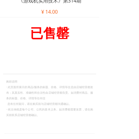
《游戏机实用技术》第314期
¥
14.00
已售罄
购前说明
·
此页面所展示的商品/服务的标题、价格、详情等信息由店铺经营都发
布；其真实性、准确性和合法性由店铺经营都负责。如消费对商品、服
务的标题、价格、详情等任何信
息有任何疑问，请在购买前与店铺经营都沟通确认。
·
依法纳税是每个公司、公民的基本义务。如消费都需要发票，请在购
买前联系店铺经营都确认。