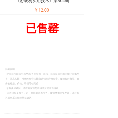
《游戏机实用技术》第304期
¥
12.00
已售罄
购前说明
·
此页面所展示的商品/服务的标题、价格、详情等信息由店铺经营都发
布；其真实性、准确性和合法性由店铺经营都负责。如消费对商品、服
务的标题、价格、详情等任何信
息有任何疑问，请在购买前与店铺经营都沟通确认。
·
依法纳税是每个公司、公民的基本义务。如消费都需要发票，请在购
买前联系店铺经营都确认。