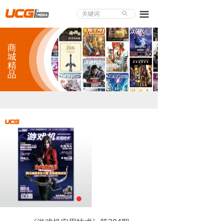
About UCG
끀
ꄙ
首页
商
游戏评测
城
精
品
业界论道
天下聚会
游戏视频
商城精品
游戏大赏
小程序
个人中心