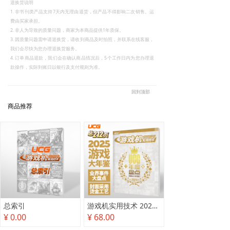
退换货说明
1. 非书刊类产品支持7天内无理由退货，但产品不得影响二次销售。运
费由买家承担。
2. 非人为导致的质量问题，商家为本商品提供1年质保。
3. 因质量问题需申请退换货，请收到商品及时拍照，并联系在线客服，
我们会尽快为您办理退换货服务。
4. 订单商品退款，我们会在确认商品情况后，5个工作日内为您办理退
款操作，实际到账日以银行及支付规则为准。
回到顶部
商品推荐
总索引
游戏机实用技术 2025年度盘点
¥ 0.00
¥ 68.00