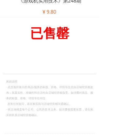
《游戏机实用技术》第248期
¥
9.80
已售罄
购前说明
·
此页面所展示的商品/服务的标题、价格、详情等信息由店铺经营都发
布；其真实性、准确性和合法性由店铺经营都负责。如消费对商品、服
务的标题、价格、详情等任何信
息有任何疑问，请在购买前与店铺经营都沟通确认。
·
依法纳税是每个公司、公民的基本义务。如消费都需要发票，请在购
买前联系店铺经营都确认。