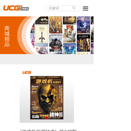
About UCG
끀
ꄙ
首页
商
游戏评测
城
精
品
业界论道
天下聚会
游戏视频
商城精品
游戏大赏
小程序
个人中心