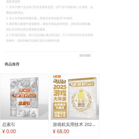
退换货说明
1. 非书刊类产品支持7天内无理由退货，但产品不得影响二次销售。运
费由买家承担。
2. 非人为导致的质量问题，商家为本商品提供1年质保。
3. 因质量问题需申请退换货，请收到商品及时拍照，并联系在线客服，
我们会尽快为您办理退换货服务。
4. 订单商品退款，我们会在确认商品情况后，5个工作日内为您办理退
款操作，实际到账日以银行及支付规则为准。
回到顶部
商品推荐
总索引
游戏机实用技术 2025年度盘点
¥ 0.00
¥ 68.00