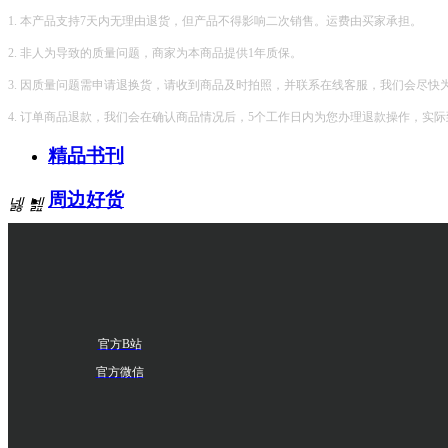
1. 本产品支持7天内无理由退货，但产品不得影响二次销售。运费由买家承担。
2. 非人为导致的质量问题，商家为本商品提供1年质保。
3. 因质量问题需申请退换货，请收到商品及时拍照，并联系在线客服，我们会尽快
4. 订单商品退款，我们会在确认商品情况后，5个工作日内为您办理退款操作，实
精品书刊
周边好货
넳
넲
官方B站
官方微信