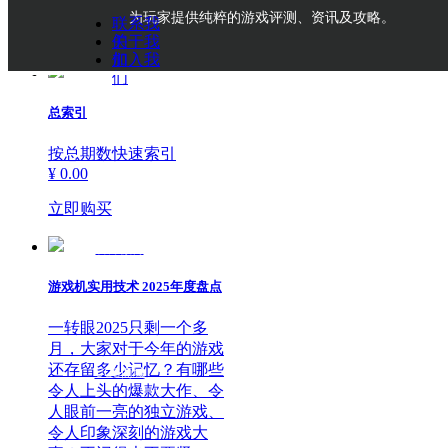
为玩家提供纯粹的游戏评测、资讯及攻略。
联系我
们
关于我
们
加入我
们
总索引
按总期数快速索引
¥ 0.00
立即购买
官方微博
游戏机实用技术 2025年度盘点
一转眼2025只剩一个多
月，大家对于今年的游戏
还存留多少记忆？有哪些
UCG商城
令人上头的爆款大作、令
人眼前一亮的独立游戏、
令人印象深刻的游戏大