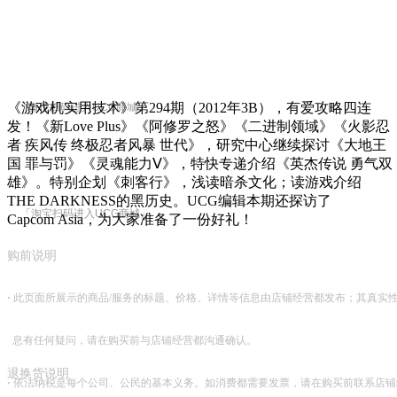
《游戏机实用技术》第294期（2012年3B），有爱攻略四连
「微信扫码进入UCG商城」
发！《新Love Plus》《阿修罗之怒》《二进制领域》《火影忍
者 疾风传 终极忍者风暴 世代》，研究中心继续探讨《大地王
国 罪与罚》《灵魂能力Ⅴ》，特快专递介绍《英杰传说 勇气双
雄》。特别企划《刺客行》，浅读暗杀文化；读游戏介绍
THE DARKNESS的黑历史。UCG编辑本期还探访了
「淘宝扫码进入UCG商城」
Capcom Asia，为大家准备了一份好礼！
购前说明
·
此页面所展示的商品/服务的标题、价格、详情等信息由店铺经营都发布；其真实
息有任何疑问，请在购买前与店铺经营都沟通确认。
退换货说明
·
依法纳税是每个公司、公民的基本义务。如消费都需要发票，请在购买前联系店铺