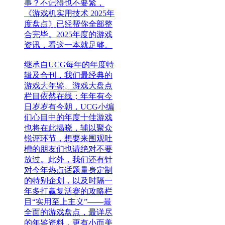
事？不记得也不要紧，
《游戏机实用技术 2025年
度盘点》已经帮你全部整
抖音
官方
合完毕。2025年度的游戏
资讯，看这一本就足够。
继承自UCG每年的年度特
辑及合刊，我们最经典的
游戏大年鉴、游戏大盘点
官方
小红书
栏目依然在线；年年有今
日岁岁有今朝，UCG小编
们心目中的年度十佳游戏
也将在此揭晓，辅以聚众
锐评环节，想要来围观吐
槽的朋友们也请绝对不要
放过。此外，我们还有针
对今年热点话题量身定制
的特别企划，以及时隔一
年多打赢复活赛的攻略栏
目“实用至上主义”——最
全面的游戏盘点，最详尽
的年鉴资料，更有小而美