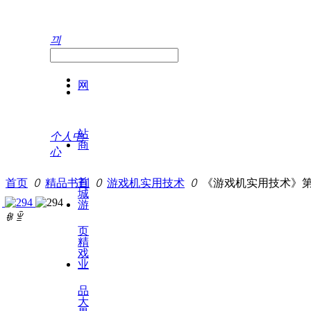
끠
网
站
个人中
商
心
首
首页
ꄲ
精品书刊
ꄲ
游戏机实用技术
ꄲ
《游戏机实用技术》第
城
游
ꁆ
ꁇ
页
精
戏
业
品
大