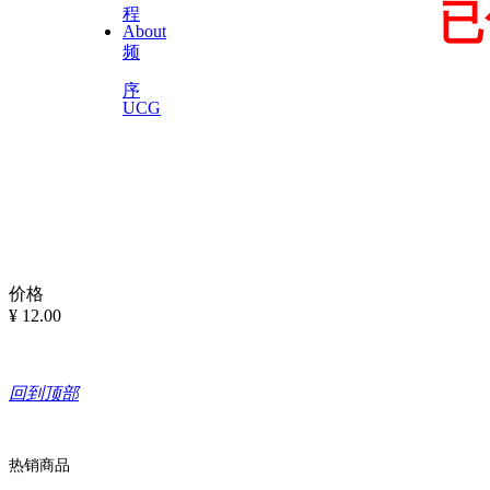
已
程
About
频
序
规格参数
UCG
价格
¥
12.00
回到顶部
热销商品