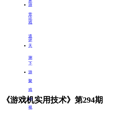
界
游
赏
论
戏
道
评
天
测
下
游
聚
戏
《游戏机实用技术》第294期
会
小
视