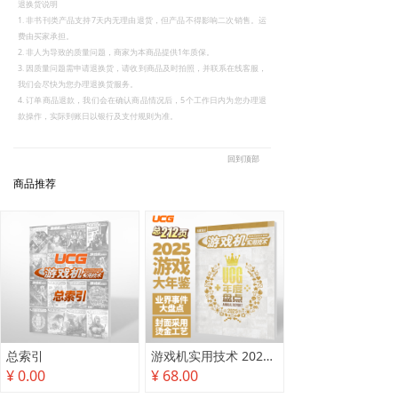
退换货说明
1. 非书刊类产品支持7天内无理由退货，但产品不得影响二次销售。运
费由买家承担。
2. 非人为导致的质量问题，商家为本商品提供1年质保。
3. 因质量问题需申请退换货，请收到商品及时拍照，并联系在线客服，
我们会尽快为您办理退换货服务。
4. 订单商品退款，我们会在确认商品情况后，5个工作日内为您办理退
款操作，实际到账日以银行及支付规则为准。
回到顶部
商品推荐
总索引
游戏机实用技术 2025年度盘点
¥ 0.00
¥ 68.00