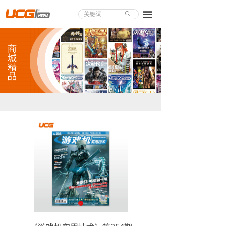
About UCG
끀
ꄙ
首页
商
游戏评测
城
精
品
业界论道
天下聚会
游戏视频
商城精品
游戏大赏
小程序
个人中心