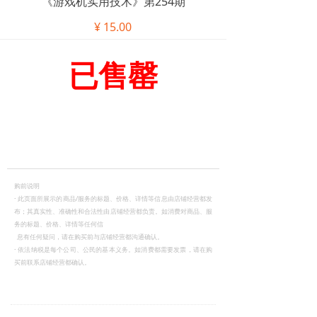
《游戏机实用技术》第254期
¥
15.00
已售罄
购前说明
·
此页面所展示的商品/服务的标题、价格、详情等信息由店铺经营都发
布；其真实性、准确性和合法性由店铺经营都负责。如消费对商品、服
务的标题、价格、详情等任何信
息有任何疑问，请在购买前与店铺经营都沟通确认。
·
依法纳税是每个公司、公民的基本义务。如消费都需要发票，请在购
买前联系店铺经营都确认。