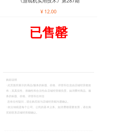
《游戏机实用技术》第287期
¥
12.00
已售罄
购前说明
·
此页面所展示的商品/服务的标题、价格、详情等信息由店铺经营都发
布；其真实性、准确性和合法性由店铺经营都负责。如消费对商品、服
务的标题、价格、详情等任何信
息有任何疑问，请在购买前与店铺经营都沟通确认。
·
依法纳税是每个公司、公民的基本义务。如消费都需要发票，请在购
买前联系店铺经营都确认。