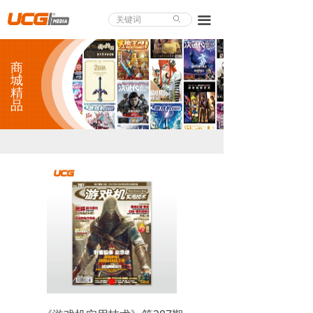
About UCG
끀
ꄙ
首页
商
游戏评测
城
精
品
业界论道
天下聚会
游戏视频
商城精品
游戏大赏
小程序
个人中心