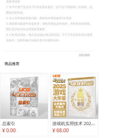
退换货说明
1. 非书刊类产品支持7天内无理由退货，但产品不得影响二次销售。运
费由买家承担。
2. 非人为导致的质量问题，商家为本商品提供1年质保。
3. 因质量问题需申请退换货，请收到商品及时拍照，并联系在线客服，
我们会尽快为您办理退换货服务。
4. 订单商品退款，我们会在确认商品情况后，5个工作日内为您办理退
款操作，实际到账日以银行及支付规则为准。
回到顶部
商品推荐
总索引
游戏机实用技术 2025年度盘点
¥ 0.00
¥ 68.00