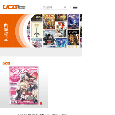
About UCG
끀
ꄙ
首页
商
游戏评测
城
精
品
业界论道
天下聚会
游戏视频
商城精品
游戏大赏
小程序
个人中心