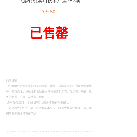
《游戏机实用技术》第257期
¥
9.80
已售罄
购前说明
·
此页面所展示的商品/服务的标题、价格、详情等信息由店铺经营都发
布；其真实性、准确性和合法性由店铺经营都负责。如消费对商品、服
务的标题、价格、详情等任何信
息有任何疑问，请在购买前与店铺经营都沟通确认。
·
依法纳税是每个公司、公民的基本义务。如消费都需要发票，请在购
买前联系店铺经营都确认。