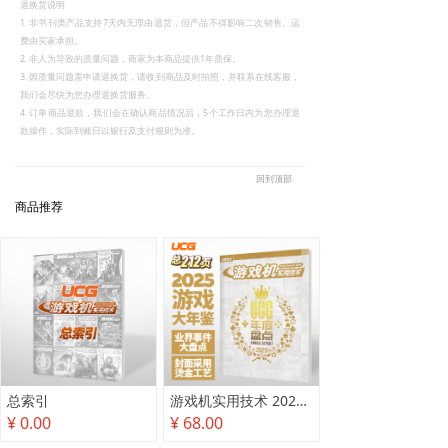
退换货说明
1. 非书刊类产品支持7天内无理由退货，但产品不得影响二次销售。运
费由买家承担。
2. 非人为导致的质量问题，商家为本商品提供1年质保。
3. 因质量问题需申请退换货，请收到商品及时拍照，并联系在线客服，
我们会尽快为您办理退换货服务。
4. 订单商品退款，我们会在确认商品情况后，5个工作日内为您办理退
款操作，实际到账日以银行及支付规则为准。
回到顶部
商品推荐
总索引
游戏机实用技术 2025年度盘点
¥ 0.00
¥ 68.00