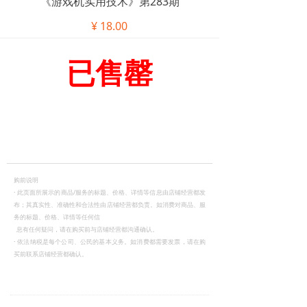
《游戏机实用技术》第283期
¥
18.00
已售罄
购前说明
·
此页面所展示的商品/服务的标题、价格、详情等信息由店铺经营都发
布；其真实性、准确性和合法性由店铺经营都负责。如消费对商品、服
务的标题、价格、详情等任何信
息有任何疑问，请在购买前与店铺经营都沟通确认。
·
依法纳税是每个公司、公民的基本义务。如消费都需要发票，请在购
买前联系店铺经营都确认。