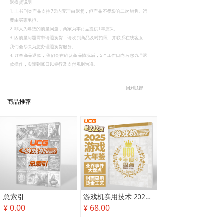
退换货说明
1. 非书刊类产品支持7天内无理由退货，但产品不得影响二次销售。运
费由买家承担。
2. 非人为导致的质量问题，商家为本商品提供1年质保。
3. 因质量问题需申请退换货，请收到商品及时拍照，并联系在线客服，
我们会尽快为您办理退换货服务。
4. 订单商品退款，我们会在确认商品情况后，5个工作日内为您办理退
款操作，实际到账日以银行及支付规则为准。
回到顶部
商品推荐
总索引
游戏机实用技术 2025年度盘点
¥ 0.00
¥ 68.00