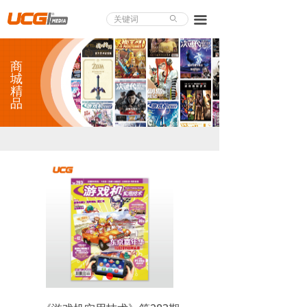
About UCG
끀
ꄙ
首页
商
游戏评测
城
精
品
业界论道
天下聚会
游戏视频
商城精品
游戏大赏
小程序
个人中心