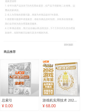
退换货说明
1. 非书刊类产品支持7天内无理由退货，但产品不得影响二次销售。运
费由买家承担。
2. 非人为导致的质量问题，商家为本商品提供1年质保。
3. 因质量问题需申请退换货，请收到商品及时拍照，并联系在线客服，
我们会尽快为您办理退换货服务。
4. 订单商品退款，我们会在确认商品情况后，5个工作日内为您办理退
款操作，实际到账日以银行及支付规则为准。
回到顶部
商品推荐
总索引
游戏机实用技术 2025年度盘点
¥ 0.00
¥ 68.00