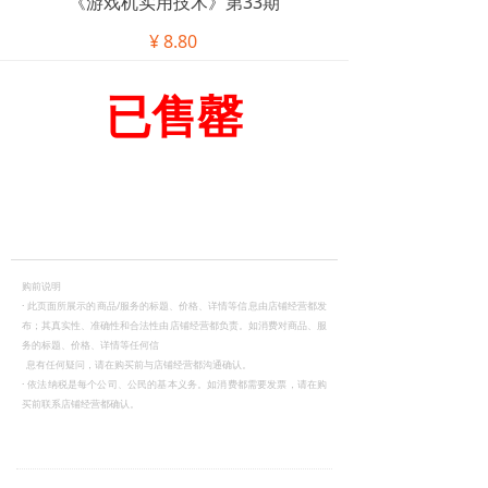
《游戏机实用技术》第33期
¥
8.80
已售罄
购前说明
·
此页面所展示的商品/服务的标题、价格、详情等信息由店铺经营都发
布；其真实性、准确性和合法性由店铺经营都负责。如消费对商品、服
务的标题、价格、详情等任何信
息有任何疑问，请在购买前与店铺经营都沟通确认。
·
依法纳税是每个公司、公民的基本义务。如消费都需要发票，请在购
买前联系店铺经营都确认。