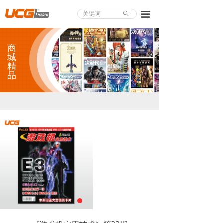
About UCG
끀
ꄙ
首页
商
游戏评测
城
精
品
业界论道
天下聚会
游戏视频
商城精品
游戏大赏
小程序
个人中心