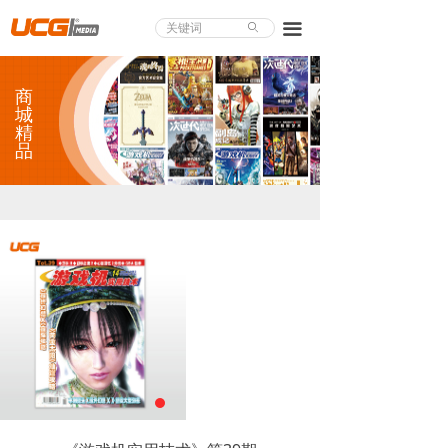
About UCG
끀
ꄙ
首页
商
游戏评测
城
精
品
业界论道
天下聚会
游戏视频
商城精品
游戏大赏
小程序
个人中心