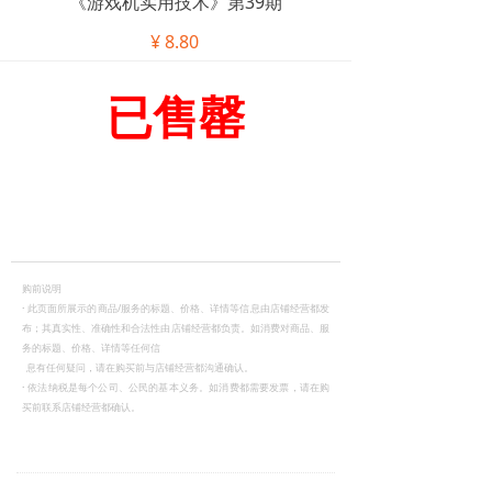
《游戏机实用技术》第39期
¥
8.80
已售罄
购前说明
·
此页面所展示的商品/服务的标题、价格、详情等信息由店铺经营都发
布；其真实性、准确性和合法性由店铺经营都负责。如消费对商品、服
务的标题、价格、详情等任何信
息有任何疑问，请在购买前与店铺经营都沟通确认。
·
依法纳税是每个公司、公民的基本义务。如消费都需要发票，请在购
买前联系店铺经营都确认。