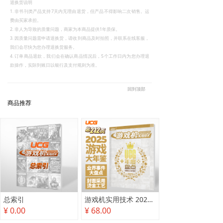
退换货说明
1. 非书刊类产品支持7天内无理由退货，但产品不得影响二次销售。运
费由买家承担。
2. 非人为导致的质量问题，商家为本商品提供1年质保。
3. 因质量问题需申请退换货，请收到商品及时拍照，并联系在线客服，
我们会尽快为您办理退换货服务。
4. 订单商品退款，我们会在确认商品情况后，5个工作日内为您办理退
款操作，实际到账日以银行及支付规则为准。
回到顶部
商品推荐
总索引
游戏机实用技术 2025年度盘点
¥ 0.00
¥ 68.00