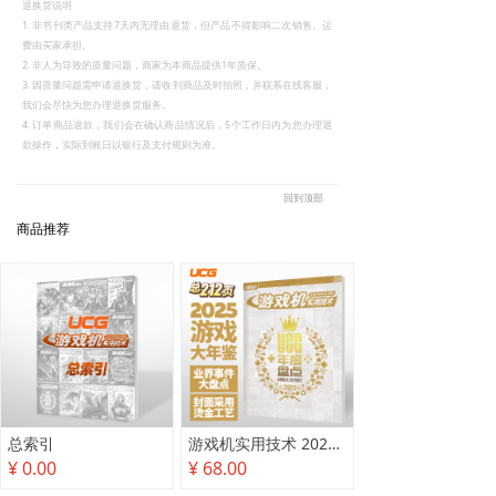
退换货说明
1. 非书刊类产品支持7天内无理由退货，但产品不得影响二次销售。运
费由买家承担。
2. 非人为导致的质量问题，商家为本商品提供1年质保。
3. 因质量问题需申请退换货，请收到商品及时拍照，并联系在线客服，
我们会尽快为您办理退换货服务。
4. 订单商品退款，我们会在确认商品情况后，5个工作日内为您办理退
款操作，实际到账日以银行及支付规则为准。
回到顶部
商品推荐
总索引
游戏机实用技术 2025年度盘点
¥ 0.00
¥ 68.00