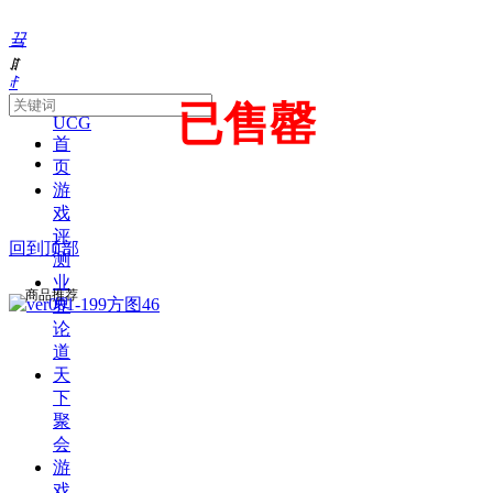
끀
ꁲ
ꄙ
About
已售罄
UCG
首
页
游
戏
评
回到顶部
测
业
商品推荐
界
论
道
天
下
聚
会
游
戏