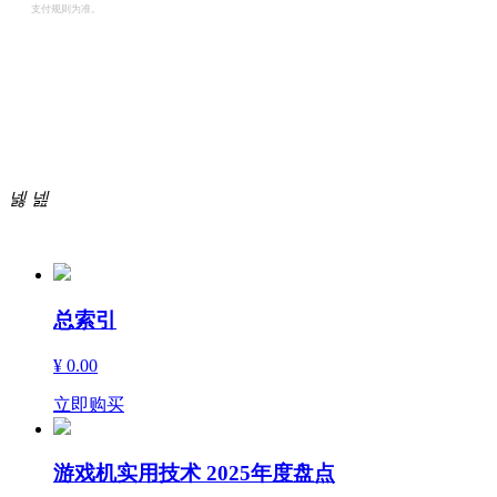
支付规则为准。
商
城
넳
넲
精
品
总索引
¥ 0.00
立即购买
游戏机实用技术 2025年度盘点