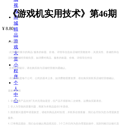
视
《游戏机实用技术》第46期
频
商
城
¥
8.80
精
品
游
购前说明
戏
大
·
此页面所展示的商品/服务的标题、价格、详情等信息由店铺经营都发布；其真实性、准确性和合
赏
法性由店铺经营都负责。如消费对商品、服务的标题、价格、详情等任何信
小
息有任何疑问，请在购买前与店铺经营都沟通确认。
程
序
·
依法纳税是每个公司、公民的基本义务。如消费都需要发票，请在购买前联系店铺经营都确认。
个
人
退换货说明
中
心
1. 非书刊类产品支持7天内无理由退货，但产品不得影响二次销售。运费由买家承担。
2. 非人为导致的质量问题，商家为本商品提供1年质保。
3. 因质量问题需申请退换货，请收到商品及时拍照，并联系在线客服，我们会尽快为您办理退换货
服务。
4. 订单商品退款，我们会在确认商品情况后，5个工作日内为您办理退款操作，实际到账日以银行及