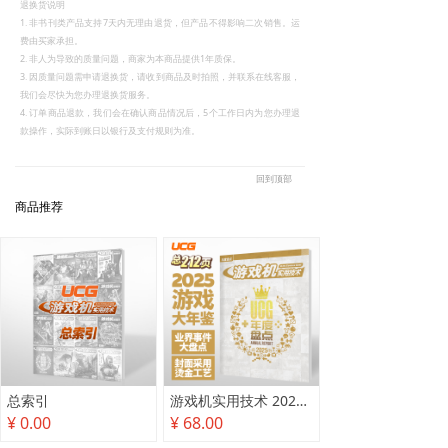
退换货说明
1. 非书刊类产品支持7天内无理由退货，但产品不得影响二次销售。运
费由买家承担。
2. 非人为导致的质量问题，商家为本商品提供1年质保。
3. 因质量问题需申请退换货，请收到商品及时拍照，并联系在线客服，
我们会尽快为您办理退换货服务。
4. 订单商品退款，我们会在确认商品情况后，5个工作日内为您办理退
款操作，实际到账日以银行及支付规则为准。
回到顶部
商品推荐
总索引
游戏机实用技术 2025年度盘点
¥ 0.00
¥ 68.00