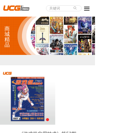
About UCG
끀
ꄙ
首页
商
游戏评测
城
精
品
业界论道
天下聚会
游戏视频
商城精品
游戏大赏
小程序
个人中心