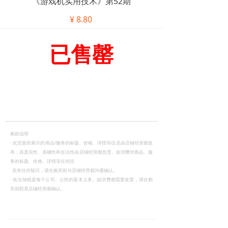
《游戏机实用技术》第52期
¥
8.80
已售罄
购前说明
·
此页面所展示的商品/服务的标题、价格、详情等信息由店铺经营都发
布；其真实性、准确性和合法性由店铺经营都负责。如消费对商品、服
务的标题、价格、详情等任何信
息有任何疑问，请在购买前与店铺经营都沟通确认。
·
依法纳税是每个公司、公民的基本义务。如消费都需要发票，请在购
买前联系店铺经营都确认。