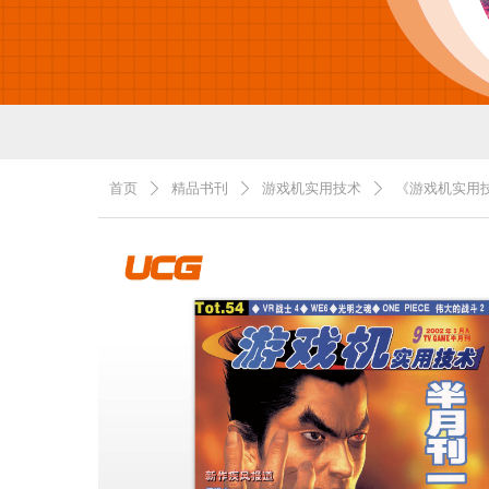
首页
精品书刊
游戏机实用技术
《游戏机实用技
ꄲ
ꄲ
ꄲ