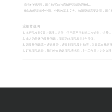
息有任何疑问，请在购买前与店铺经营都沟通确认。
·
依法纳税是每个公司、公民的基本义务。如消费都需要发票，请在
退换货说明
1. 本产品支持7天内无理由退货，但产品不得影响二次销售。运费
2. 非人为导致的质量问题，商家为本商品提供1年质保。
3. 因质量问题需申请退换货，请收到商品及时拍照，并联系在线客
4. 订单商品退款，我们会在确认商品情况后，5个工作日内为您办