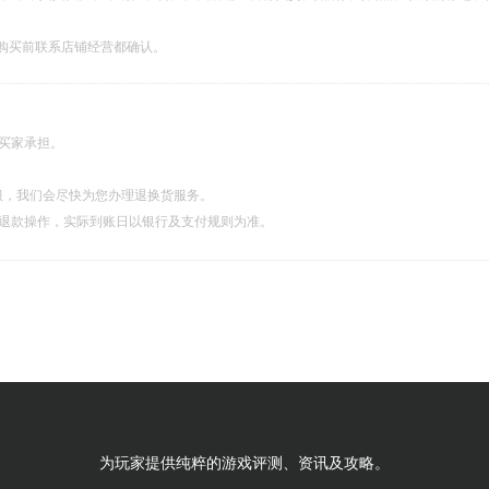
购买前联系店铺经营都确认。
由买家承担。
服，我们会尽快为您办理退换货服务。
理退款操作，实际到账日以银行及支付规则为准。
为玩家提供纯粹的游戏评测、资讯及攻略。