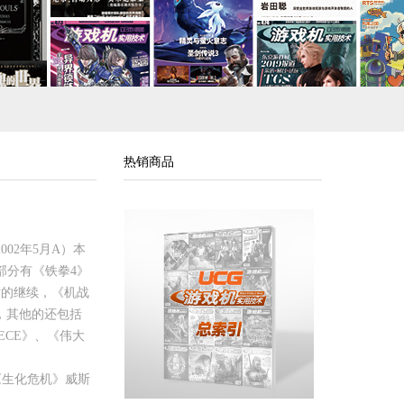
热销商品
02年5月A）本
部分有《铁拳4》
话的继续，《机战
1，其他的还包括
IECE》、《伟大
《生化危机》威斯