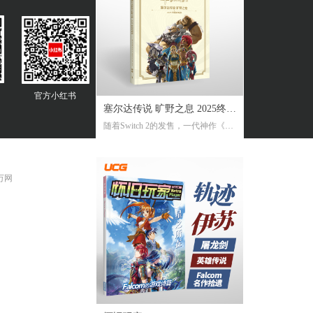
官方
小红书
塞尔达传说 旷野之息 2025终极
随着Switch 2的发售，一代神作《旷
攻略本
野之息》推出了追加新要素新功能
的NS2版。《2025终极攻略本》在大
受好评的完全攻略本基础上，增加
 万网
了16页全新内容，总页数达到了316
页。新增内容包括NS2版详解、ZEL
DA NOTES指南，以及新增的125个
塞尔达声之记忆的收集地图及其内
容！