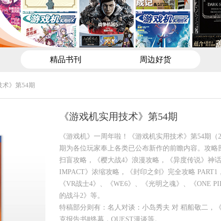
精品书刊
周边好货
术》第54期
《游戏机实用技术》第54期
《游戏机》一周年啦！《游戏机实用技术》第54期（20
期为各位玩家奉上各类已公布新作的前瞻内容。攻略
扫盲攻略，《樱大战4》浪漫攻略，《异度传说》神
IMPACT》浓缩攻略，《封印之剑》完全攻略 PART
《VR战士4》、《WE6》、《光明之魂》、《ONE P
的战斗2》等。
特稿部分则有：名人对谈：小岛秀夫 对 稻船敬二，
克报告书Ⅱ终幕，QUEST漫谈等。