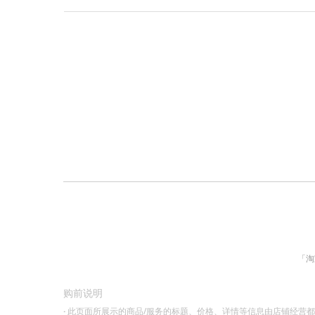
「淘
购前说明
·
此页面所展示的商品/服务的标题、价格、详情等信息由店铺经营