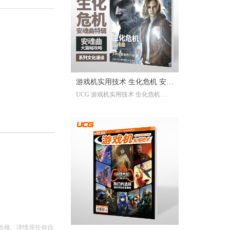
已经帮你全部整合完毕。2025年度
的游戏资讯，看这一本就足够。
继承自UCG每年的年度特辑及合
刊，我们最经典的游戏大年鉴、游
戏大盘点栏目依然在线；年年有今
日岁岁有今朝，UCG小编们心目中
的年度十佳游戏也将在此揭晓，辅
游戏机实用技术 生化危机 安魂
以聚众锐评环节，想要来围观吐槽
UCG 游戏机实用技术 生化危机 安
的朋友们也请绝对不要放过。此
曲特辑
魂曲特辑 生化危机9攻略
外，我们还有针对今年热点话题量
身定制的特别企划，以及时隔一年
多打赢复活赛的攻略栏目“实用至上
主义”——最全面的游戏盘点，最详
尽的年鉴资料，更有小而美周边随
限定版档位一起赠送，收藏价值妥
妥拉满！
价格、详情等任何信