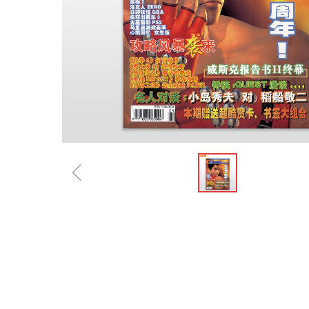
ꁆ
规格参数