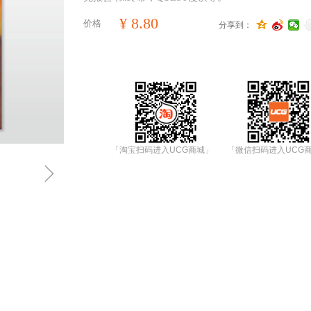
¥
8.80
价格
分享到：
「淘宝扫码进入UCG商城」
「微信扫码进入UCG
ꁇ