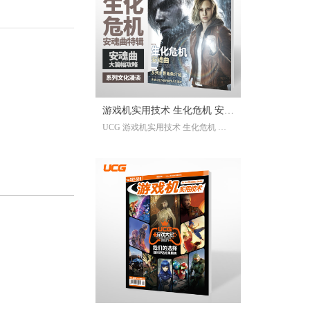
已经帮你全部整合完毕。2025年度
的游戏资讯，看这一本就足够。
继承自UCG每年的年度特辑及合
刊，我们最经典的游戏大年鉴、游
戏大盘点栏目依然在线；年年有今
日岁岁有今朝，UCG小编们心目中
的年度十佳游戏也将在此揭晓，辅
游戏机实用技术 生化危机 安魂
以聚众锐评环节，想要来围观吐槽
UCG 游戏机实用技术 生化危机 安
的朋友们也请绝对不要放过。此
曲特辑
魂曲特辑 生化危机9攻略
外，我们还有针对今年热点话题量
身定制的特别企划，以及时隔一年
多打赢复活赛的攻略栏目“实用至上
主义”——最全面的游戏盘点，最详
尽的年鉴资料，更有小而美周边随
限定版档位一起赠送，收藏价值妥
妥拉满！