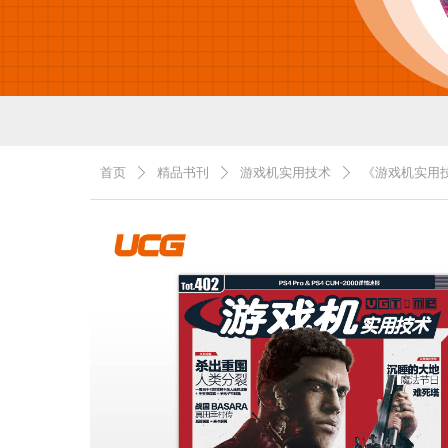
首页
精品书刊
游戏机实用技术
《游戏机实用技
ꄲ
ꄲ
ꄲ