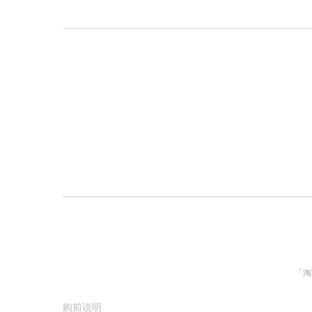
规格参数
「淘
购前说明