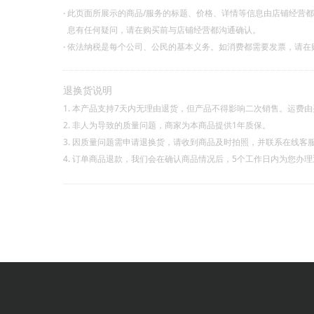
·
此页面所展示的商品/服务的标题、价格、详情等信息由店铺经营
息有任何疑问，请在购买前与店铺经营都沟通确认。
·
依法纳税是每个公司、公民的基本义务。如消费都需要发票，请在
退换货说明
1. 本产品支持7天内无理由退货，但产品不得影响二次销售。运费
2. 非人为导致的质量问题，商家为本商品提供1年质保。
3. 因质量问题需申请退换货，请收到商品及时拍照，并联系在线客
4. 订单商品退款，我们会在确认商品情况后，5个工作日内为您办