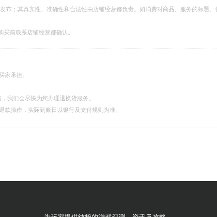
都发布；其真实性、准确性和合法性由店铺经营都负责。如消费对商品、服务的标题、
购买前联系店铺经营都确认。
由买家承担。
服，我们会尽快为您办理退换货服务。
理退款操作，实际到账日以银行及支付规则为准。
为玩家提供纯粹的游戏评测、资讯及攻略。