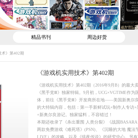
精品书刊
周边好货
术》第402期
《游戏机实用技术》第402期
《游戏机实用技术》第402期（2016年9月B）的最
《黑手党Ⅲ》独家特辑。9月初，UCG×VGTIME作
体，前往《黑手党Ⅲ》开发商所在地——美国新奥尔良
的大特辑内容，包括：第一手新鲜试玩+制作人专访+
+新奥尔良游记。独家猛料，不容错过！
本期还收录了《杀出重围 人类分裂》《战国BASARA
两款免费游戏《难死塔》(PSN)、《沉睡的大地 魔法节
LIVE）的攻略，以及《绯夜传说》的研究中心。另有PS