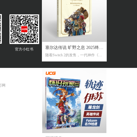
塞尔达传说 旷野之息 2025终极
官方
小红书
随着Switch 2的发售，一代神作《旷
攻略本
野之息》推出了追加新要素新功能
的NS2版。《2025终极攻略本》在大
受好评的完全攻略本基础上，增加
了16页全新内容，总页数达到了316
 万网
页。新增内容包括NS2版详解、ZEL
DA NOTES指南，以及新增的125个
塞尔达声之记忆的收集地图及其内
容！