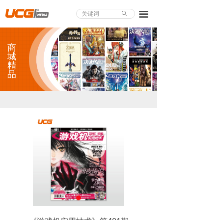
About UCG
끀
ꄙ
首页
商
游戏评测
城
精
品
业界论道
天下聚会
游戏视频
商城精品
游戏大赏
小程序
个人中心