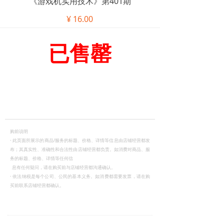
《游戏机实用技术》第401期
¥
16.00
已售罄
购前说明
·
此页面所展示的商品/服务的标题、价格、详情等信息由店铺经营都发
布；其真实性、准确性和合法性由店铺经营都负责。如消费对商品、服
务的标题、价格、详情等任何信
息有任何疑问，请在购买前与店铺经营都沟通确认。
·
依法纳税是每个公司、公民的基本义务。如消费都需要发票，请在购
买前联系店铺经营都确认。