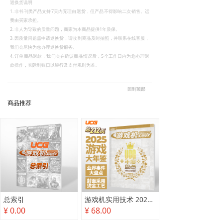
退换货说明
1. 非书刊类产品支持7天内无理由退货，但产品不得影响二次销售。运
费由买家承担。
2. 非人为导致的质量问题，商家为本商品提供1年质保。
3. 因质量问题需申请退换货，请收到商品及时拍照，并联系在线客服，
我们会尽快为您办理退换货服务。
4. 订单商品退款，我们会在确认商品情况后，5个工作日内为您办理退
款操作，实际到账日以银行及支付规则为准。
回到顶部
商品推荐
总索引
游戏机实用技术 2025年度盘点
¥ 0.00
¥ 68.00