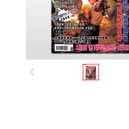
ꁆ
规格参数