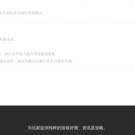
购买前联系店铺经营都确认。
由买家承担。
服，我们会尽快为您办理退换货服务。
理退款操作，实际到账日以银行及支付规则为准。
为玩家提供纯粹的游戏评测、资讯及攻略。