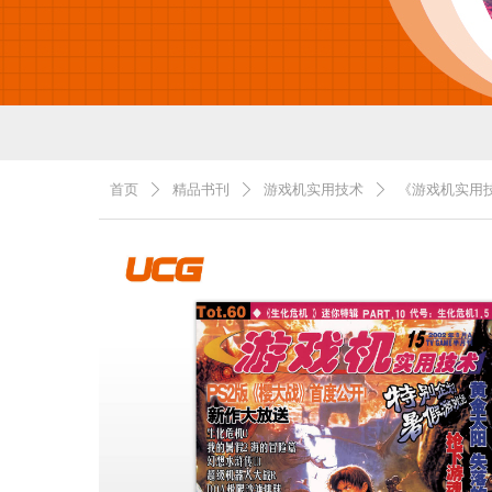
首页
精品书刊
游戏机实用技术
《游戏机实用技
ꄲ
ꄲ
ꄲ