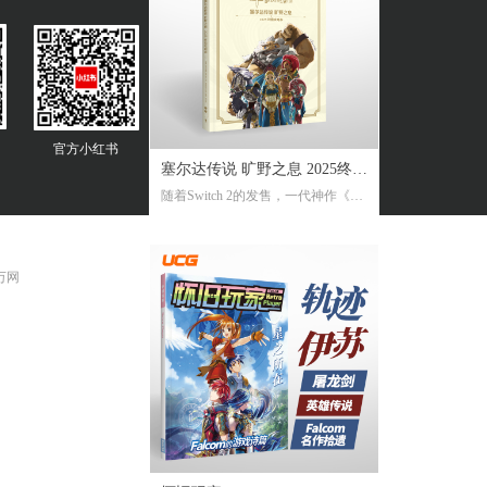
官方
小红书
塞尔达传说 旷野之息 2025终极
随着Switch 2的发售，一代神作《旷
攻略本
野之息》推出了追加新要素新功能
的NS2版。《2025终极攻略本》在大
受好评的完全攻略本基础上，增加
 万网
了16页全新内容，总页数达到了316
页。新增内容包括NS2版详解、ZEL
DA NOTES指南，以及新增的125个
塞尔达声之记忆的收集地图及其内
容！