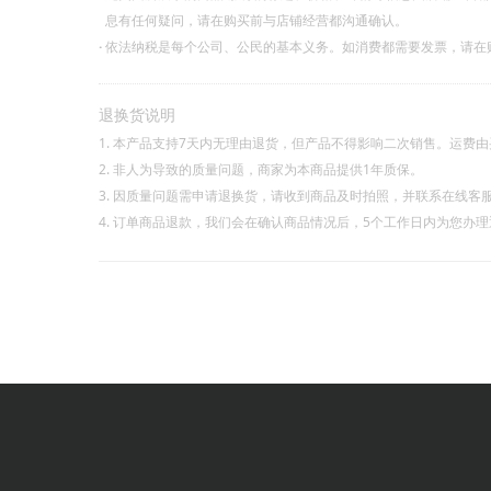
息有任何疑问，请在购买前与店铺经营都沟通确认。
·
依法纳税是每个公司、公民的基本义务。如消费都需要发票，请在
退换货说明
1. 本产品支持7天内无理由退货，但产品不得影响二次销售。运费
2. 非人为导致的质量问题，商家为本商品提供1年质保。
3. 因质量问题需申请退换货，请收到商品及时拍照，并联系在线客
4. 订单商品退款，我们会在确认商品情况后，5个工作日内为您办