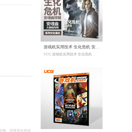
已经帮你全部整合完毕。2025年度
的游戏资讯，看这一本就足够。
继承自UCG每年的年度特辑及合
刊，我们最经典的游戏大年鉴、游
戏大盘点栏目依然在线；年年有今
日岁岁有今朝，UCG小编们心目中
的年度十佳游戏也将在此揭晓，辅
游戏机实用技术 生化危机 安魂
以聚众锐评环节，想要来围观吐槽
UCG 游戏机实用技术 生化危机 安
的朋友们也请绝对不要放过。此
曲特辑
魂曲特辑 生化危机9攻略
外，我们还有针对今年热点话题量
身定制的特别企划，以及时隔一年
多打赢复活赛的攻略栏目“实用至上
主义”——最全面的游戏盘点，最详
尽的年鉴资料，更有小而美周边随
限定版档位一起赠送，收藏价值妥
妥拉满！
价格、详情等任何信