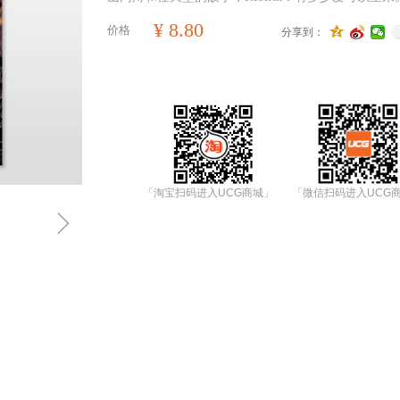
¥
8.80
价格
分享到：
「淘宝扫码进入UCG商城」
「微信扫码进入UCG
ꁇ