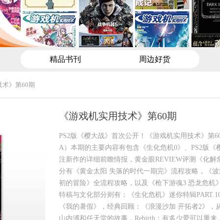
精品书刊
周边好货
术》第60期
《游戏机实用技术》第60期
PS2版《樱大战》首次公开！《游戏机实用技术》第60期
A）本期的主要内容有包含《生化危机0》、PS2版《
注新作的详细前瞻情报，黄金眼REVIEW评测《化解
分有《黄金太阳 失落的时代一期完》流程攻略，《波
初的冒险》全流程攻略，以及《枪下游魂3 恐龙危机
特稿与文化部分则有：《生化危机》迷你特辑PART.1
《我的暑假》，经典回顾：《浪漫沙加 开拓者2》，
山内溥和任天堂的故事，Rebirth：有多少爱可以重来