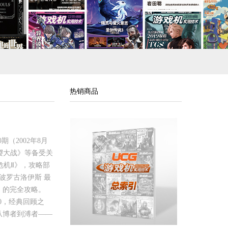
热销商品
（2002年8月
樱大战》等备受关
危机Ⅱ》，攻略部
波罗古洛伊斯 最
》的完全攻略。
0，经典回顾之
从博者到溥者——
。