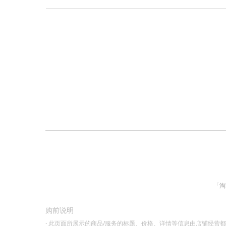
「淘
购前说明
·
此页面所展示的商品/服务的标题、价格、详情等信息由店铺经营