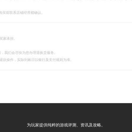
购买前联系店铺经营都确认。
由买家承担。
服，我们会尽快为您办理退换货服务。
理退款操作，实际到账日以银行及支付规则为准。
为玩家提供纯粹的游戏评测、资讯及攻略。