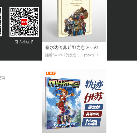
官方
小红书
塞尔达传说 旷野之息 2025终极
随着Switch 2的发售，一代神作《旷
攻略本
野之息》推出了追加新要素新功能
的NS2版。《2025终极攻略本》在大
受好评的完全攻略本基础上，增加
 万网
了16页全新内容，总页数达到了316
页。新增内容包括NS2版详解、ZEL
DA NOTES指南，以及新增的125个
塞尔达声之记忆的收集地图及其内
容！