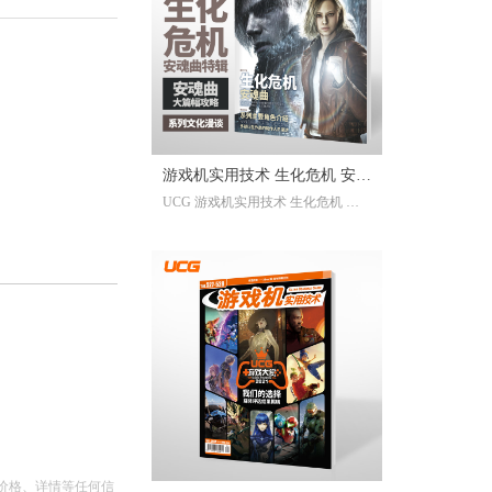
已经帮你全部整合完毕。2025年度
的游戏资讯，看这一本就足够。
继承自UCG每年的年度特辑及合
刊，我们最经典的游戏大年鉴、游
戏大盘点栏目依然在线；年年有今
日岁岁有今朝，UCG小编们心目中
的年度十佳游戏也将在此揭晓，辅
游戏机实用技术 生化危机 安魂
以聚众锐评环节，想要来围观吐槽
UCG 游戏机实用技术 生化危机 安
的朋友们也请绝对不要放过。此
曲特辑
魂曲特辑 生化危机9攻略
外，我们还有针对今年热点话题量
身定制的特别企划，以及时隔一年
多打赢复活赛的攻略栏目“实用至上
主义”——最全面的游戏盘点，最详
尽的年鉴资料，更有小而美周边随
限定版档位一起赠送，收藏价值妥
妥拉满！
价格、详情等任何信