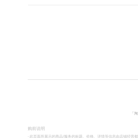
「淘
购前说明
·
此页面所展示的商品/服务的标题、价格、详情等信息由店铺经营