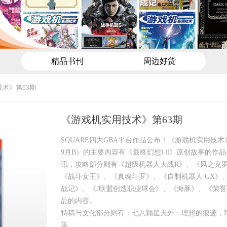
精品书刊
周边好货
术》第63期
《游戏机实用技术》第63期
SQUARE四大GBA平台作品公布！《游戏机实用技术》
9月B）的主要内容有《最终幻想Ⅰ·Ⅱ》原创故事的作品
讯，攻略部分则有《超级机器人大战R》、《风之克罗
《战斗女王》、《真魂斗罗》、《自制机器人 GX》
战记》、《J联盟创造职业球会》、《海豚》、《荣誉
品的内容。
特稿与文化部分则有：七八颗星天外：理想的痕迹，P
等。