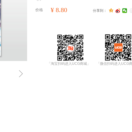
¥
8.80
价格
分享到：
「淘宝扫码进入UCG商城」
「微信扫码进入UCG
ꁇ