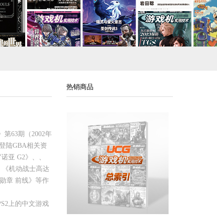
热销商品
第63期（2002年
登陆GBA相关资
诺亚 G2》、、
、《机动战士高达
勋章 前线》等作
S2上的中文游戏