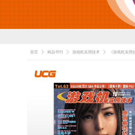
首页
精品书刊
游戏机实用技术
《游戏机实用技
ꄲ
ꄲ
ꄲ