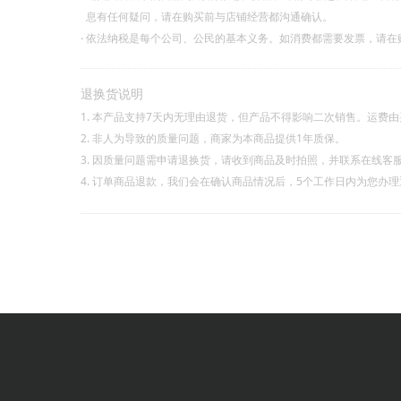
息有任何疑问，请在购买前与店铺经营都沟通确认。
·
依法纳税是每个公司、公民的基本义务。如消费都需要发票，请在
退换货说明
1. 本产品支持7天内无理由退货，但产品不得影响二次销售。运费
2. 非人为导致的质量问题，商家为本商品提供1年质保。
3. 因质量问题需申请退换货，请收到商品及时拍照，并联系在线客
4. 订单商品退款，我们会在确认商品情况后，5个工作日内为您办