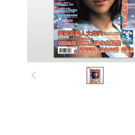
ꁆ
规格参数