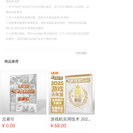
退换货说明
1. 非书刊类产品支持7天内无理由退货，但产品不得影响二次销售。运
费由买家承担。
2. 非人为导致的质量问题，商家为本商品提供1年质保。
3. 因质量问题需申请退换货，请收到商品及时拍照，并联系在线客服，
我们会尽快为您办理退换货服务。
4. 订单商品退款，我们会在确认商品情况后，5个工作日内为您办理退
款操作，实际到账日以银行及支付规则为准。
回到顶部
商品推荐
总索引
游戏机实用技术 2025年度盘点
¥ 0.00
¥ 68.00