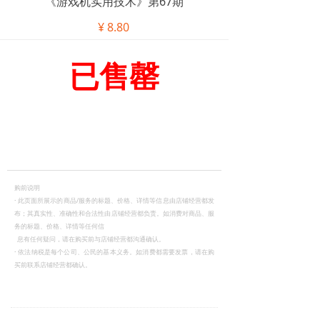
《游戏机实用技术》第67期
¥
8.80
已售罄
购前说明
·
此页面所展示的商品/服务的标题、价格、详情等信息由店铺经营都发
布；其真实性、准确性和合法性由店铺经营都负责。如消费对商品、服
务的标题、价格、详情等任何信
息有任何疑问，请在购买前与店铺经营都沟通确认。
·
依法纳税是每个公司、公民的基本义务。如消费都需要发票，请在购
买前联系店铺经营都确认。