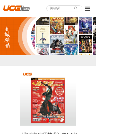
About UCG
끀
ꄙ
首页
商
游戏评测
城
精
品
业界论道
天下聚会
游戏视频
商城精品
游戏大赏
小程序
个人中心