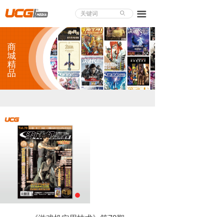
About UCG
끀
ꄙ
首页
商
游戏评测
城
精
品
业界论道
天下聚会
游戏视频
商城精品
游戏大赏
小程序
个人中心