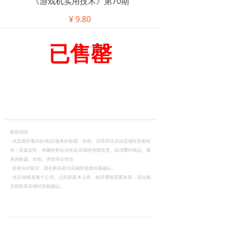
《游戏机实用技术》第70期
¥
9.80
已售罄
购前说明
·
此页面所展示的商品/服务的标题、价格、详情等信息由店铺经营都发
布；其真实性、准确性和合法性由店铺经营都负责。如消费对商品、服
务的标题、价格、详情等任何信
息有任何疑问，请在购买前与店铺经营都沟通确认。
·
依法纳税是每个公司、公民的基本义务。如消费都需要发票，请在购
买前联系店铺经营都确认。