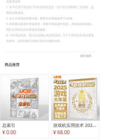
退换货说明
1. 非书刊类产品支持7天内无理由退货，但产品不得影响二次销售。运
费由买家承担。
2. 非人为导致的质量问题，商家为本商品提供1年质保。
3. 因质量问题需申请退换货，请收到商品及时拍照，并联系在线客服，
我们会尽快为您办理退换货服务。
4. 订单商品退款，我们会在确认商品情况后，5个工作日内为您办理退
款操作，实际到账日以银行及支付规则为准。
回到顶部
商品推荐
总索引
游戏机实用技术 2025年度盘点
¥ 0.00
¥ 68.00