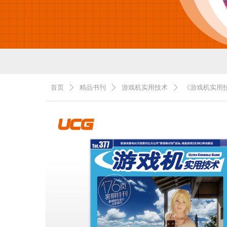
首页
精品书刊
游戏机实用技术
《游戏机实用技
ꄲ
ꄲ
ꄲ