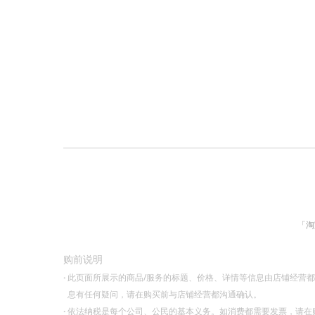
「淘
购前说明
·
此页面所展示的商品/服务的标题、价格、详情等信息由店铺经营
息有任何疑问，请在购买前与店铺经营都沟通确认。
·
依法纳税是每个公司、公民的基本义务。如消费都需要发票，请在