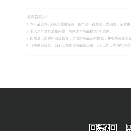
退换货说明
1. 本产品支持7天内无理由退货，但产品不得影响二次销售。运费
2. 非人为导致的质量问题，商家为本商品提供1年质保。
3. 因质量问题需申请退换货，请收到商品及时拍照，并联系在线客
4. 订单商品退款，我们会在确认商品情况后，5个工作日内为您办