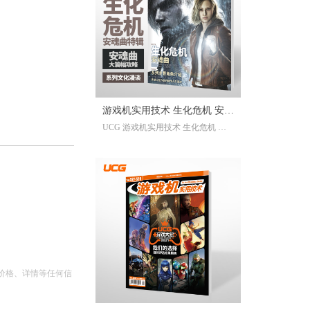
已经帮你全部整合完毕。2025年度
的游戏资讯，看这一本就足够。
继承自UCG每年的年度特辑及合
刊，我们最经典的游戏大年鉴、游
戏大盘点栏目依然在线；年年有今
日岁岁有今朝，UCG小编们心目中
的年度十佳游戏也将在此揭晓，辅
游戏机实用技术 生化危机 安魂
以聚众锐评环节，想要来围观吐槽
UCG 游戏机实用技术 生化危机 安
的朋友们也请绝对不要放过。此
曲特辑
魂曲特辑 生化危机9攻略
外，我们还有针对今年热点话题量
身定制的特别企划，以及时隔一年
多打赢复活赛的攻略栏目“实用至上
主义”——最全面的游戏盘点，最详
尽的年鉴资料，更有小而美周边随
限定版档位一起赠送，收藏价值妥
妥拉满！
价格、详情等任何信