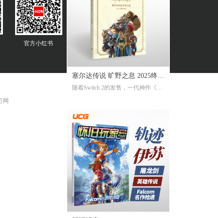
官方
小红书
塞尔达传说 旷野之息 2025终极
随着Switch 2的发售，一代神作《旷
攻略本
野之息》推出了追加新要素新功能
 万网
的NS2版。《2025终极攻略本》在大
受好评的完全攻略本基础上，增加
了16页全新内容，总页数达到了316
页。新增内容包括NS2版详解、ZEL
DA NOTES指南，以及新增的125个
塞尔达声之记忆的收集地图及其内
容！