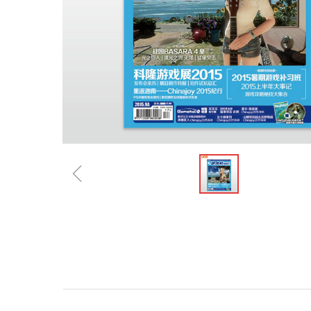
ꁆ
规格参数