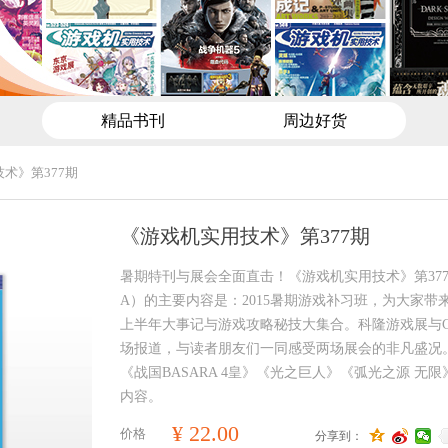
精品书刊
周边好货
术》第377期
《游戏机实用技术》第377期
暑期特刊与展会全面直击！《游戏机实用技术》第377期
A）的主要内容是：2015暑期游戏补习班，为大家带来
上半年大事记与游戏攻略秘技大集合。科隆游戏展与China
场报道，与读者朋友们一同感受两场展会的非凡盛况
《战国BASARA 4皇》《光之巨人》《弧光之源 无
内容。
¥
22.00
价格
分享到：