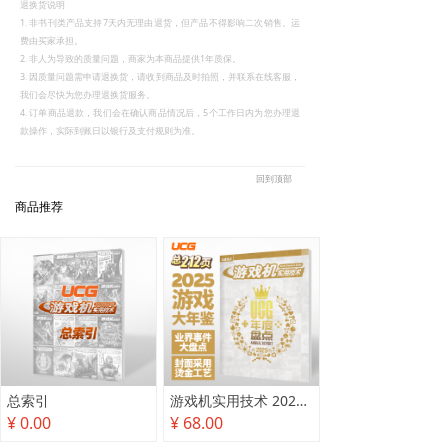
退换货说明
1. 非书刊类产品支持7天内无理由退货，但产品不得影响二次销售。运
费由买家承担。
2. 非人为导致的质量问题，商家为本商品提供1年质保。
3. 因质量问题需申请退换货，请收到商品及时拍照，并联系在线客服，
我们会尽快为您办理退换货服务。
4. 订单商品退款，我们会在确认商品情况后，5个工作日内为您办理退
款操作，实际到账日以银行及支付规则为准。
回到顶部
商品推荐
总索引
游戏机实用技术 2025年度盘点
¥ 0.00
¥ 68.00