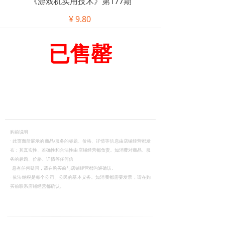
《游戏机实用技术》第177期
¥
9.80
已售罄
购前说明
·
此页面所展示的商品/服务的标题、价格、详情等信息由店铺经营都发
布；其真实性、准确性和合法性由店铺经营都负责。如消费对商品、服
务的标题、价格、详情等任何信
息有任何疑问，请在购买前与店铺经营都沟通确认。
·
依法纳税是每个公司、公民的基本义务。如消费都需要发票，请在购
买前联系店铺经营都确认。