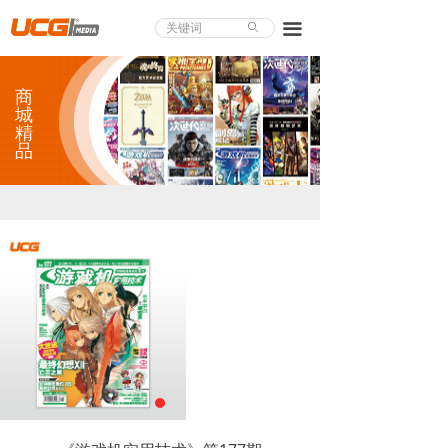
About UCG
끀
ꄙ
首页
商
游戏评测
城
精
品
业界论道
天下聚会
游戏视频
商城精品
游戏大赏
小程序
个人中心