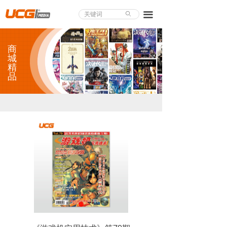
About UCG
끀
ꄙ
首页
商
游戏评测
城
精
品
业界论道
天下聚会
游戏视频
商城精品
游戏大赏
小程序
个人中心