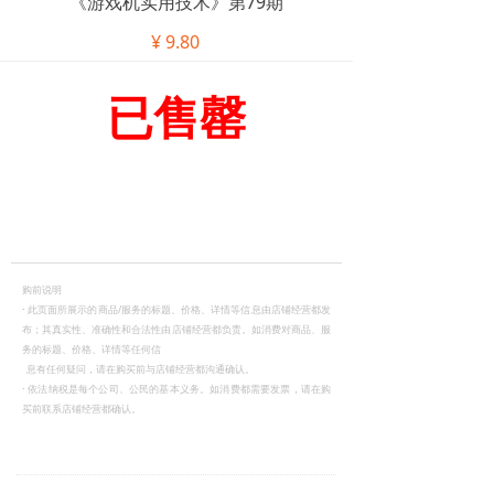
《游戏机实用技术》第79期
¥
9.80
已售罄
购前说明
·
此页面所展示的商品/服务的标题、价格、详情等信息由店铺经营都发
布；其真实性、准确性和合法性由店铺经营都负责。如消费对商品、服
务的标题、价格、详情等任何信
息有任何疑问，请在购买前与店铺经营都沟通确认。
·
依法纳税是每个公司、公民的基本义务。如消费都需要发票，请在购
买前联系店铺经营都确认。