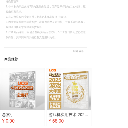
退换货说明
1. 非书刊类产品支持7天内无理由退货，但产品不得影响二次销售。运
费由买家承担。
2. 非人为导致的质量问题，商家为本商品提供1年质保。
3. 因质量问题需申请退换货，请收到商品及时拍照，并联系在线客服，
我们会尽快为您办理退换货服务。
4. 订单商品退款，我们会在确认商品情况后，5个工作日内为您办理退
款操作，实际到账日以银行及支付规则为准。
回到顶部
商品推荐
总索引
游戏机实用技术 2025年度盘点
¥ 0.00
¥ 68.00