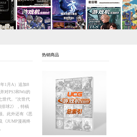
热销商品
年1月A）追加8
对PS3和Wii的
七世代。“次世代
滩排球2》，特稿
顾。此外还有《恶
《JUMP漫画终
。