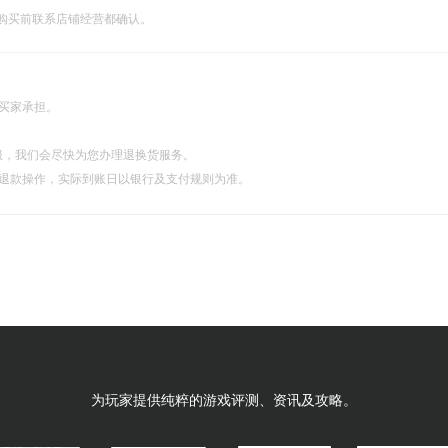
购买前联系店铺经营都确认。
由买家承担。
服，我们会尽快为您办理退换货服务。
理退款操作，实际到账日以银行及支付规则为准。
为玩家提供纯粹的游戏评测、资讯及攻略。