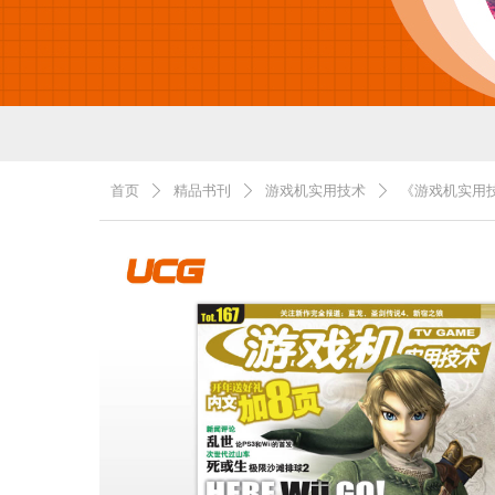
首页
精品书刊
游戏机实用技术
《游戏机实用技
ꄲ
ꄲ
ꄲ