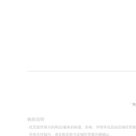
「淘
购前说明
·
此页面所展示的商品/服务的标题、价格、详情等信息由店铺经营
息有任何疑问，请在购买前与店铺经营都沟通确认。