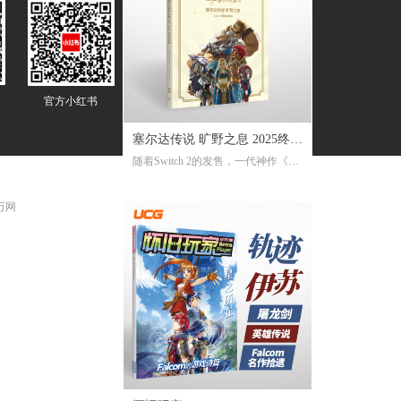
官方
小红书
塞尔达传说 旷野之息 2025终极
随着Switch 2的发售，一代神作《旷
攻略本
野之息》推出了追加新要素新功能
的NS2版。《2025终极攻略本》在大
 万网
受好评的完全攻略本基础上，增加
了16页全新内容，总页数达到了316
页。新增内容包括NS2版详解、ZEL
DA NOTES指南，以及新增的125个
塞尔达声之记忆的收集地图及其内
容！