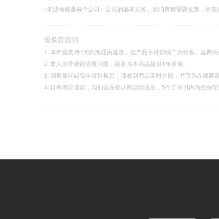
·
依法纳税是每个公司、公民的基本义务。如消费都需要发票，请在
退换货说明
1. 本产品支持7天内无理由退货，但产品不得影响二次销售。运费
2. 非人为导致的质量问题，商家为本商品提供1年质保。
3. 因质量问题需申请退换货，请收到商品及时拍照，并联系在线客
4. 订单商品退款，我们会在确认商品情况后，5个工作日内为您办