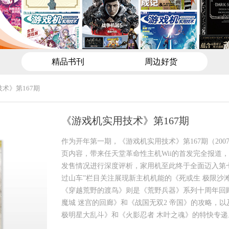
精品书刊
周边好货
术》第167期
《游戏机实用技术》第167期
作为开年第一期，《游戏机实用技术》第167期（2007
页内容，带来任天堂革命性主机Wii的首发完全报道，并
发售情况进行深度评析，家用机至此终于全面迈入第
过山车”栏目关注展现新主机机能的《死或生 极限沙
《穿越荒野的渡鸟》则是《荒野兵器》系列十周年回
魔城 迷宫的回廊》和《战国无双2 帝国》的攻略，以及
极明星大乱斗》和《火影忍者 木叶之魂》的特快专递