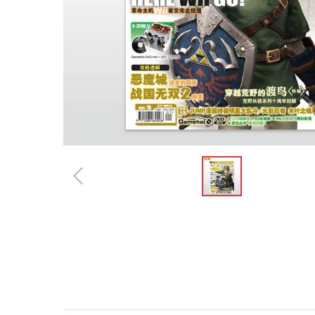
ꁆ
规格参数