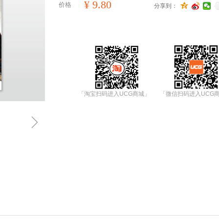
¥
9.80
价格
分享到：
「淘宝扫码进入UCG商城」
「微信扫码进入UCG
ꁇ