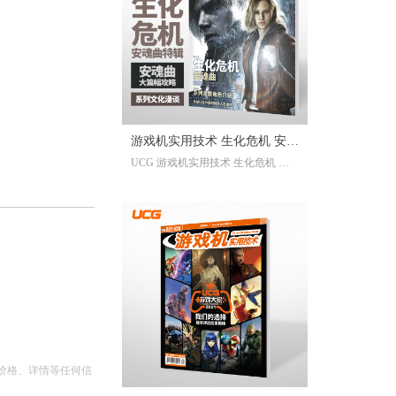
已经帮你全部整合完毕。2025年度
的游戏资讯，看这一本就足够。
继承自UCG每年的年度特辑及合
刊，我们最经典的游戏大年鉴、游
戏大盘点栏目依然在线；年年有今
日岁岁有今朝，UCG小编们心目中
的年度十佳游戏也将在此揭晓，辅
游戏机实用技术 生化危机 安魂
以聚众锐评环节，想要来围观吐槽
UCG 游戏机实用技术 生化危机 安
的朋友们也请绝对不要放过。此
曲特辑
魂曲特辑 生化危机9攻略
外，我们还有针对今年热点话题量
身定制的特别企划，以及时隔一年
多打赢复活赛的攻略栏目“实用至上
主义”——最全面的游戏盘点，最详
尽的年鉴资料，更有小而美周边随
限定版档位一起赠送，收藏价值妥
妥拉满！
价格、详情等任何信