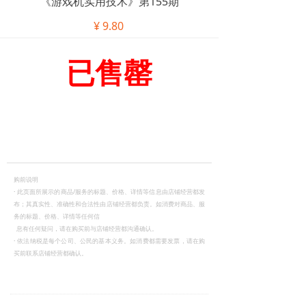
《游戏机实用技术》第155期
¥
9.80
已售罄
购前说明
·
此页面所展示的商品/服务的标题、价格、详情等信息由店铺经营都发
布；其真实性、准确性和合法性由店铺经营都负责。如消费对商品、服
务的标题、价格、详情等任何信
息有任何疑问，请在购买前与店铺经营都沟通确认。
·
依法纳税是每个公司、公民的基本义务。如消费都需要发票，请在购
买前联系店铺经营都确认。