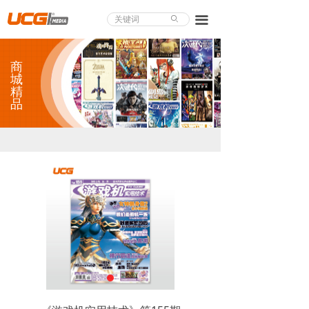
About UCG
끀
ꄙ
首页
商
游戏评测
城
精
品
业界论道
天下聚会
游戏视频
商城精品
游戏大赏
小程序
个人中心