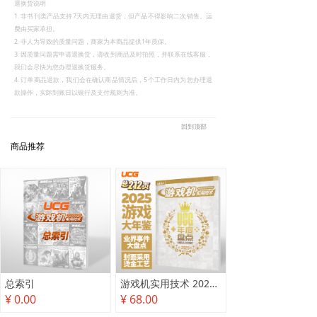
退换货说明
1. 非书刊类产品支持7天内无理由退货，但产品不得影响二次销售。运
费由买家承担。
2. 非人为导致的质量问题，商家为本商品提供1年质保。
3. 因质量问题需申请退换货，请收到商品及时拍照，并联系在线客服，
我们会尽快为您办理退换货服务。
4. 订单商品退款，我们会在确认商品情况后，5个工作日内为您办理退
款操作，实际到账日以银行及支付规则为准。
回到顶部
商品推荐
总索引
游戏机实用技术 2025年度盘点
¥ 0.00
¥ 68.00