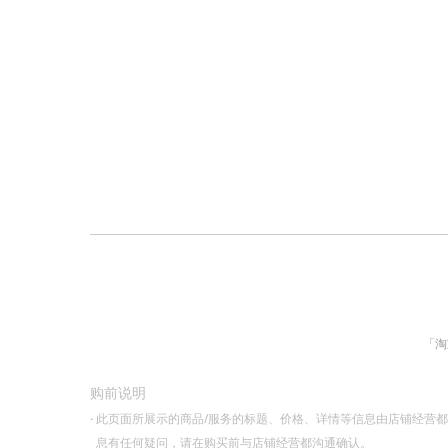
「淘
购前说明
·
此页面所展示的商品/服务的标题、价格、详情等信息由店铺经营
息有任何疑问，请在购买前与店铺经营都沟通确认。