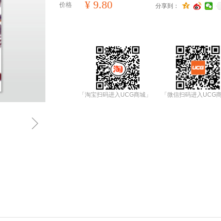
¥
9.80
价格
分享到：
「淘宝扫码进入UCG商城」
「微信扫码进入UCG
ꁇ