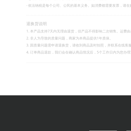
·
依法纳税是每个公司、公民的基本义务。如消费都需要发票，请在
退换货说明
1. 本产品支持7天内无理由退货，但产品不得影响二次销售。运费
2. 非人为导致的质量问题，商家为本商品提供1年质保。
3. 因质量问题需申请退换货，请收到商品及时拍照，并联系在线客
4. 订单商品退款，我们会在确认商品情况后，5个工作日内为您办