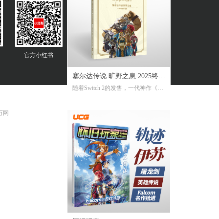
官方
小红书
塞尔达传说 旷野之息 2025终极
随着Switch 2的发售，一代神作《旷
攻略本
野之息》推出了追加新要素新功能
的NS2版。《2025终极攻略本》在大
 万网
受好评的完全攻略本基础上，增加
了16页全新内容，总页数达到了316
页。新增内容包括NS2版详解、ZEL
DA NOTES指南，以及新增的125个
塞尔达声之记忆的收集地图及其内
容！