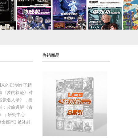
热销商品
到来的E3制作了精
稿《梦的轨迹》对
富豪名人录》，盘
括：攻略透解《古
2》；研究中心
命都市2 被冰封