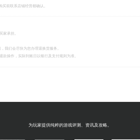
购买前联系店铺经营都确认。
由买家承担。
服，我们会尽快为您办理退换货服务。
理退款操作，实际到账日以银行及支付规则为准。
为玩家提供纯粹的游戏评测、资讯及攻略。