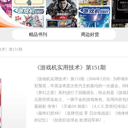
精品书刊
周边好货
术》第151期
《游戏机实用技术》第151期
《游戏机实用技术》第151期（2006年5月B）为即将
彩预览，毕竟这将是次世代主机集结的一次盛会。特
《梦幻之星》系列进行了回顾巡礼，特企则是《游戏
点那些挥金如土、一掷千金的游戏角色。实用内容包
墓丽影 传奇》《天诛DS 暗影》《A.C.E.异世纪传说
《最终幻想Ⅻ》《皇牌空战 零 贝尔肯战役》《绝体绝
的记忆》《创造职业球会 欧洲冠军杯》。