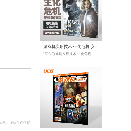
已经帮你全部整合完毕。2025年度
的游戏资讯，看这一本就足够。
继承自UCG每年的年度特辑及合
刊，我们最经典的游戏大年鉴、游
戏大盘点栏目依然在线；年年有今
日岁岁有今朝，UCG小编们心目中
的年度十佳游戏也将在此揭晓，辅
游戏机实用技术 生化危机 安魂
以聚众锐评环节，想要来围观吐槽
UCG 游戏机实用技术 生化危机 安
的朋友们也请绝对不要放过。此
曲特辑
魂曲特辑 生化危机9攻略
外，我们还有针对今年热点话题量
身定制的特别企划，以及时隔一年
多打赢复活赛的攻略栏目“实用至上
主义”——最全面的游戏盘点，最详
尽的年鉴资料，更有小而美周边随
限定版档位一起赠送，收藏价值妥
妥拉满！
价格、详情等任何信