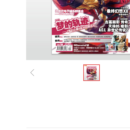
ꁆ
规格参数