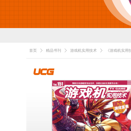
首页
精品书刊
游戏机实用技术
《游戏机实用技
ꄲ
ꄲ
ꄲ