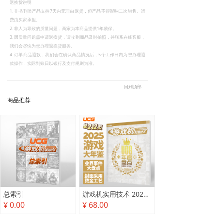
退换货说明
1. 非书刊类产品支持7天内无理由退货，但产品不得影响二次销售。运
费由买家承担。
2. 非人为导致的质量问题，商家为本商品提供1年质保。
3. 因质量问题需申请退换货，请收到商品及时拍照，并联系在线客服，
我们会尽快为您办理退换货服务。
4. 订单商品退款，我们会在确认商品情况后，5个工作日内为您办理退
款操作，实际到账日以银行及支付规则为准。
回到顶部
商品推荐
总索引
游戏机实用技术 2025年度盘点
¥ 0.00
¥ 68.00