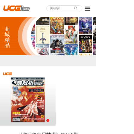
About UCG
끀
ꄙ
首页
商
游戏评测
城
精
品
业界论道
天下聚会
游戏视频
商城精品
游戏大赏
小程序
个人中心