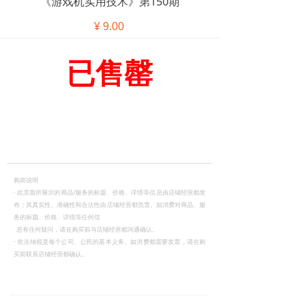
《游戏机实用技术》第150期
¥
9.00
已售罄
购前说明
·
此页面所展示的商品/服务的标题、价格、详情等信息由店铺经营都发
布；其真实性、准确性和合法性由店铺经营都负责。如消费对商品、服
务的标题、价格、详情等任何信
息有任何疑问，请在购买前与店铺经营都沟通确认。
·
依法纳税是每个公司、公民的基本义务。如消费都需要发票，请在购
买前联系店铺经营都确认。