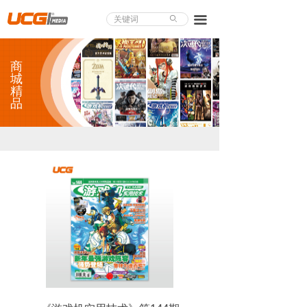
About UCG
끀
ꄙ
首页
商
游戏评测
城
精
品
业界论道
天下聚会
游戏视频
商城精品
游戏大赏
小程序
个人中心