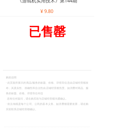
《游戏机实用技术》第144期
¥
9.80
已售罄
购前说明
·
此页面所展示的商品/服务的标题、价格、详情等信息由店铺经营都发
布；其真实性、准确性和合法性由店铺经营都负责。如消费对商品、服
务的标题、价格、详情等任何信
息有任何疑问，请在购买前与店铺经营都沟通确认。
·
依法纳税是每个公司、公民的基本义务。如消费都需要发票，请在购
买前联系店铺经营都确认。