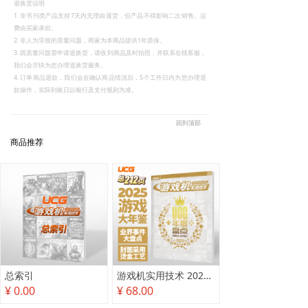
退换货说明
1. 非书刊类产品支持7天内无理由退货，但产品不得影响二次销售。运
费由买家承担。
2. 非人为导致的质量问题，商家为本商品提供1年质保。
3. 因质量问题需申请退换货，请收到商品及时拍照，并联系在线客服，
我们会尽快为您办理退换货服务。
4. 订单商品退款，我们会在确认商品情况后，5个工作日内为您办理退
款操作，实际到账日以银行及支付规则为准。
回到顶部
商品推荐
总索引
游戏机实用技术 2025年度盘点
¥ 0.00
¥ 68.00