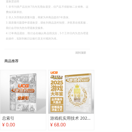
退换货说明
1. 非书刊类产品支持7天内无理由退货，但产品不得影响二次销售。运
费由买家承担。
2. 非人为导致的质量问题，商家为本商品提供1年质保。
3. 因质量问题需申请退换货，请收到商品及时拍照，并联系在线客服，
我们会尽快为您办理退换货服务。
4. 订单商品退款，我们会在确认商品情况后，5个工作日内为您办理退
款操作，实际到账日以银行及支付规则为准。
回到顶部
商品推荐
总索引
游戏机实用技术 2025年度盘点
¥ 0.00
¥ 68.00