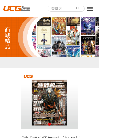
About UCG
끀
ꄙ
首页
商
游戏评测
城
精
品
业界论道
天下聚会
游戏视频
商城精品
游戏大赏
小程序
个人中心