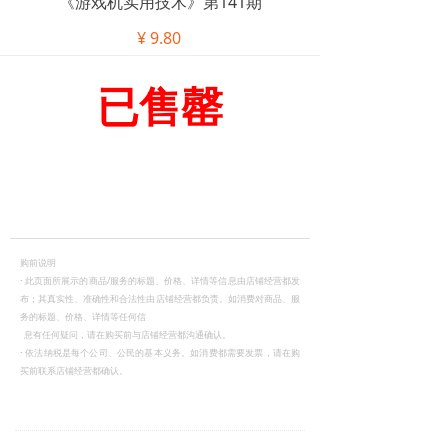
《游戏机实用技术》第141期
¥
9.80
已售罄
购前说明
·
此页面所展示的商品/服务的标题、价格、详情等信息由店铺经营都发
布；其真实性、准确性和合法性由店铺经营都负责。如消费对商品、服
务的标题、价格、详情等任何信
息有任何疑问，请在购买前与店铺经营都沟通确认。
·
依法纳税是每个公司、公民的基本义务。如消费都需要发票，请在购
买前联系店铺经营都确认。