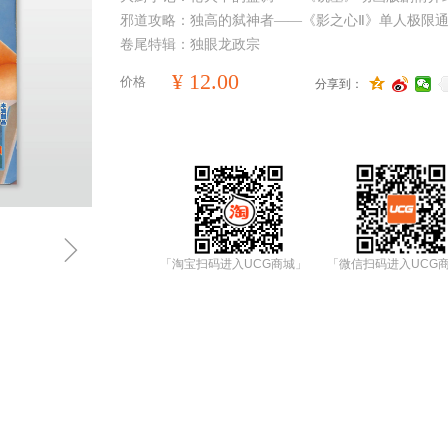
邪道攻略：独高的弑神者——《影之心Ⅱ》单人极限
卷尾特辑：独眼龙政宗
¥
12.00
价格
分享到：
ꁇ
「淘宝扫码进入UCG商城」
「微信扫码进入UCG