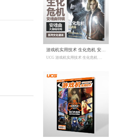
已经帮你全部整合完毕。2025年度
的游戏资讯，看这一本就足够。
继承自UCG每年的年度特辑及合
刊，我们最经典的游戏大年鉴、游
戏大盘点栏目依然在线；年年有今
日岁岁有今朝，UCG小编们心目中
的年度十佳游戏也将在此揭晓，辅
游戏机实用技术 生化危机 安魂
以聚众锐评环节，想要来围观吐槽
UCG 游戏机实用技术 生化危机 安
的朋友们也请绝对不要放过。此
曲特辑
魂曲特辑 生化危机9攻略
外，我们还有针对今年热点话题量
身定制的特别企划，以及时隔一年
多打赢复活赛的攻略栏目“实用至上
主义”——最全面的游戏盘点，最详
尽的年鉴资料，更有小而美周边随
限定版档位一起赠送，收藏价值妥
妥拉满！