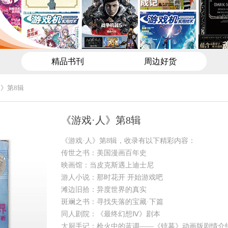
精品书刊
周边好货
人》第8辑
《游戏·人》第8辑
《游戏·人》第8辑，收录有以下精彩内容：
传世之书：美国漫画百年史
映画馆：当皮克斯遇上迪士尼
游人小说：那时花开 开始游戏吧
滩边旧拾：异度世界的真实
斑斓之书：寻找失落的宝藏·下篇
同人剧院：《最终幻想Ⅳ》剧本
大厨手记：枪火中的蓝调——《铳墓》动画版剧情介