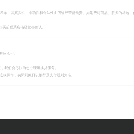
都发布；其真实性、准确性和合法性由店铺经营都负责。如消费对商品、服务的标题、
购买前联系店铺经营都确认。
由买家承担。
服，我们会尽快为您办理退换货服务。
理退款操作，实际到账日以银行及支付规则为准。