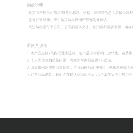
购前说明
·
此页面所展示的商品/服务的标题、价格、详情等信息由店铺经营
息有任何疑问，请在购买前与店铺经营都沟通确认。
·
依法纳税是每个公司、公民的基本义务。如消费都需要发票，请在
退换货说明
1. 本产品支持7天内无理由退货，但产品不得影响二次销售。运费
2. 非人为导致的质量问题，商家为本商品提供1年质保。
3. 因质量问题需申请退换货，请收到商品及时拍照，并联系在线客
4. 订单商品退款，我们会在确认商品情况后，5个工作日内为您办