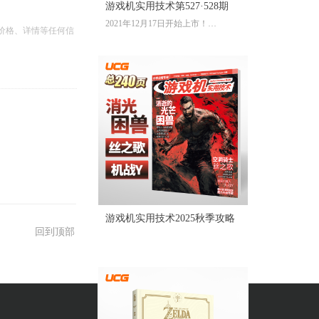
游戏机实用技术第527·528期
2021年12月17日开始上市！
价格、详情等任何信
全彩大16开224页内文
定价：39.60元
游戏机实用技术2025秋季攻略
回到顶部