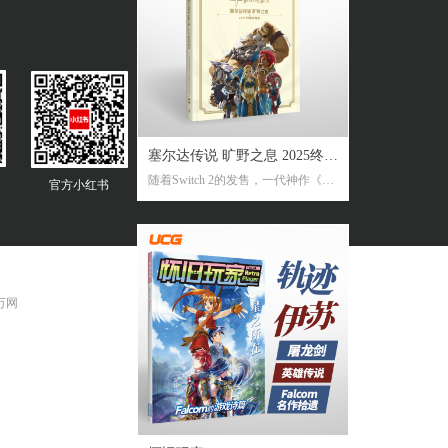
塞尔达传说 旷野之息 2025终极
随着Switch 2的发售，一代神作《旷
官方
小红书
攻略本
野之息》推出了追加新要素新功能
的NS2版。《2025终极攻略本》在大
受好评的完全攻略本基础上，增加
了16页全新内容，总页数达到了316
页。新增内容包括NS2版详解、ZEL
DA NOTES指南，以及新增的125个
 万网
塞尔达声之记忆的收集地图及其内
容！