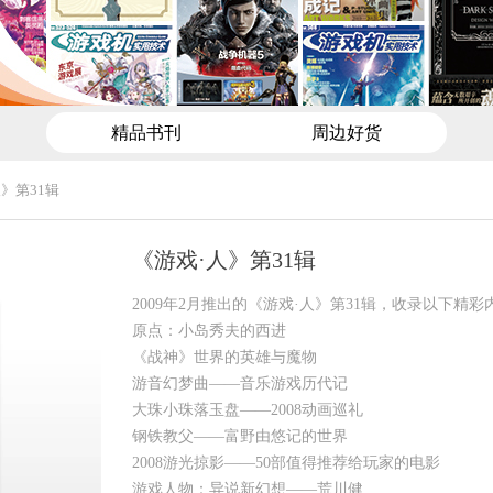
精品书刊
周边好货
》第31辑
《游戏·人》第31辑
2009年2月推出的《游戏·人》第31辑，收录以下精彩
原点：小岛秀夫的西进
《战神》世界的英雄与魔物
游音幻梦曲——音乐游戏历代记
大珠小珠落玉盘——2008动画巡礼
钢铁教父——富野由悠记的世界
2008游光掠影——50部值得推荐给玩家的电影
游戏人物：异说新幻想——荒川健