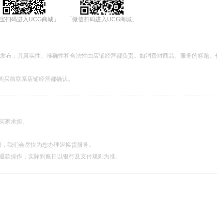
宝扫码进入UCG商城」
「微信扫码进入UCG商城」
都发布；其真实性、准确性和合法性由店铺经营都负责。如消费对商品、服务的标题、
购买前联系店铺经营都确认。
由买家承担。
服，我们会尽快为您办理退换货服务。
理退款操作，实际到账日以银行及支付规则为准。