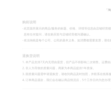
「淘
购前说明
·
此页面所展示的商品/服务的标题、价格、详情等信息由店铺经营
息有任何疑问，请在购买前与店铺经营都沟通确认。
·
依法纳税是每个公司、公民的基本义务。如消费都需要发票，请在
退换货说明
1. 本产品支持7天内无理由退货，但产品不得影响二次销售。运费
2. 非人为导致的质量问题，商家为本商品提供1年质保。
3. 因质量问题需申请退换货，请收到商品及时拍照，并联系在线客
4. 订单商品退款，我们会在确认商品情况后，5个工作日内为您办