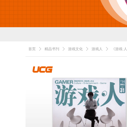
首页
精品书刊
游戏文化
游戏人
《游戏·人
ꄲ
ꄲ
ꄲ
ꄲ