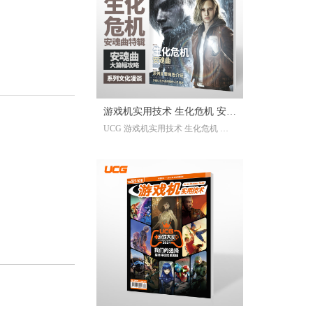
已经帮你全部整合完毕。2025年度
的游戏资讯，看这一本就足够。
继承自UCG每年的年度特辑及合
刊，我们最经典的游戏大年鉴、游
戏大盘点栏目依然在线；年年有今
日岁岁有今朝，UCG小编们心目中
的年度十佳游戏也将在此揭晓，辅
游戏机实用技术 生化危机 安魂
以聚众锐评环节，想要来围观吐槽
UCG 游戏机实用技术 生化危机 安
的朋友们也请绝对不要放过。此
曲特辑
魂曲特辑 生化危机9攻略
外，我们还有针对今年热点话题量
身定制的特别企划，以及时隔一年
多打赢复活赛的攻略栏目“实用至上
主义”——最全面的游戏盘点，最详
尽的年鉴资料，更有小而美周边随
限定版档位一起赠送，收藏价值妥
妥拉满！