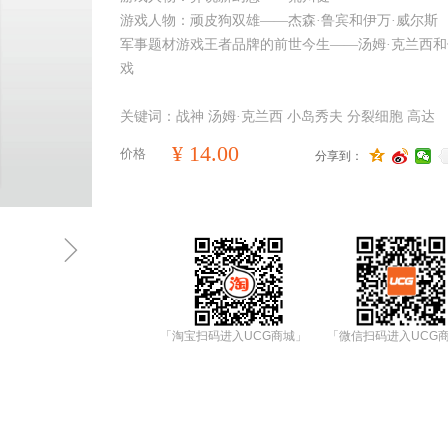
游戏人物：顽皮狗双雄——杰森·鲁宾和伊万·威尔斯
军事题材游戏王者品牌的前世今生——汤姆·克兰西
戏
关键词：战神 汤姆·克兰西 小岛秀夫 分裂细胞 高达
¥
14.00
价格
分享到：
ꁇ
「淘宝扫码进入UCG商城」
「微信扫码进入UCG