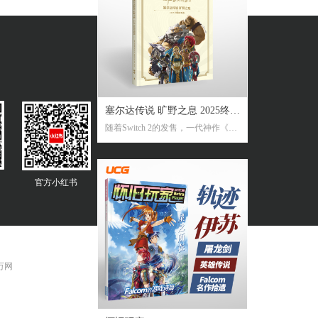
塞尔达传说 旷野之息 2025终极
随着Switch 2的发售，一代神作《旷
攻略本
野之息》推出了追加新要素新功能
的NS2版。《2025终极攻略本》在大
受好评的完全攻略本基础上，增加
官方
小红书
了16页全新内容，总页数达到了316
页。新增内容包括NS2版详解、ZEL
DA NOTES指南，以及新增的125个
塞尔达声之记忆的收集地图及其内
容！
 万网