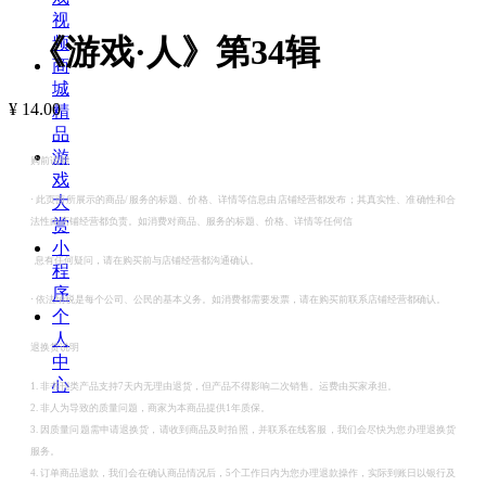
视
《游戏·人》第34辑
频
商
城
¥
14.00
精
品
游
购前说明
戏
大
·
此页面所展示的商品/服务的标题、价格、详情等信息由店铺经营都发布；其真实性、准确性和合
赏
法性由店铺经营都负责。如消费对商品、服务的标题、价格、详情等任何信
小
息有任何疑问，请在购买前与店铺经营都沟通确认。
程
序
·
依法纳税是每个公司、公民的基本义务。如消费都需要发票，请在购买前联系店铺经营都确认。
个
人
退换货说明
中
心
1. 非书刊类产品支持7天内无理由退货，但产品不得影响二次销售。运费由买家承担。
2. 非人为导致的质量问题，商家为本商品提供1年质保。
3. 因质量问题需申请退换货，请收到商品及时拍照，并联系在线客服，我们会尽快为您办理退换货
服务。
4. 订单商品退款，我们会在确认商品情况后，5个工作日内为您办理退款操作，实际到账日以银行及