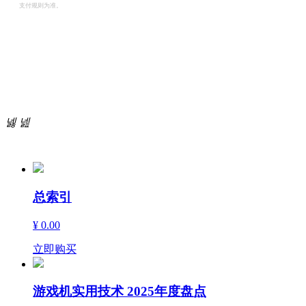
支付规则为准。
商
城
넳
넲
精
品
总索引
¥ 0.00
立即购买
游戏机实用技术 2025年度盘点