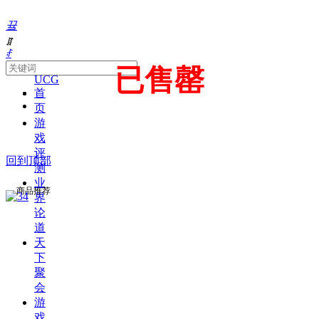
끀
ꁲ
ꄙ
About
已售罄
UCG
首
页
游
戏
评
回到顶部
测
业
商品推荐
界
论
道
天
下
聚
会
游
戏