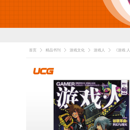
首页
精品书刊
游戏文化
游戏人
《游戏·人
ꄲ
ꄲ
ꄲ
ꄲ