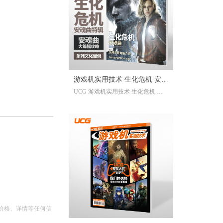
已经帮你全部整合完毕。2025年度
的游戏资讯，看这一本就足够。
继承自UCG每年的年度特辑及合
刊，我们最经典的游戏大年鉴、游
戏大盘点栏目依然在线；年年有今
日岁岁有今朝，UCG小编们心目中
的年度十佳游戏也将在此揭晓，辅
游戏机实用技术 生化危机 安魂
以聚众锐评环节，想要来围观吐槽
UCG 游戏机实用技术 生化危机 安
的朋友们也请绝对不要放过。此
曲特辑
魂曲特辑 生化危机9攻略
外，我们还有针对今年热点话题量
身定制的特别企划，以及时隔一年
多打赢复活赛的攻略栏目“实用至上
主义”——最全面的游戏盘点，最详
尽的年鉴资料，更有小而美周边随
限定版档位一起赠送，收藏价值妥
妥拉满！
价格、详情等任何信