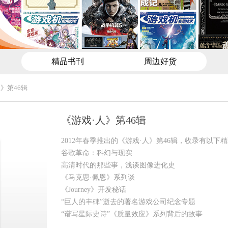
精品书刊
周边好货
》第46辑
《游戏·人》第46辑
2012年春季推出的《游戏·人》第46辑，收录有以下
谷歌革命：科幻与现实
高清时代的那些事，浅谈图像进化史
《马克思·佩恩》系列谈
《Journey》开发秘话
“巨人的丰碑”逝去的著名游戏公司纪念专题
“谱写星际史诗”《质量效应》系列背后的故事