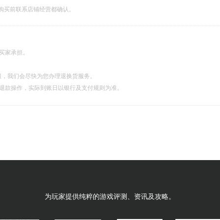
购买前联系店铺经营都确认。
由买家承担。
服，我们会尽快为您办理退换货服务。
理退款操作，实际到账日以银行及支付规则为准。
为玩家提供纯粹的游戏评测、资讯及攻略。