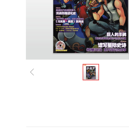
ꁆ
规格参数