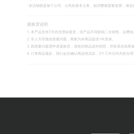
·
依法纳税是每个公司、公民的基本义务。如消费都需要发票，请在
退换货说明
1. 本产品支持7天内无理由退货，但产品不得影响二次销售。运费
2. 非人为导致的质量问题，商家为本商品提供1年质保。
3. 因质量问题需申请退换货，请收到商品及时拍照，并联系在线客
4. 订单商品退款，我们会在确认商品情况后，5个工作日内为您办