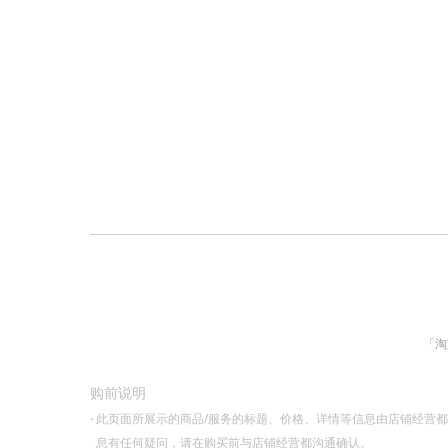
「淘
购前说明
·
此页面所展示的商品/服务的标题、价格、详情等信息由店铺经营
息有任何疑问，请在购买前与店铺经营都沟通确认。