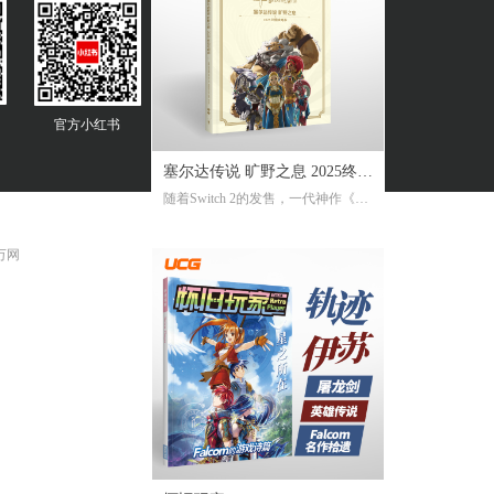
官方
小红书
塞尔达传说 旷野之息 2025终极
随着Switch 2的发售，一代神作《旷
攻略本
野之息》推出了追加新要素新功能
的NS2版。《2025终极攻略本》在大
 万网
受好评的完全攻略本基础上，增加
了16页全新内容，总页数达到了316
页。新增内容包括NS2版详解、ZEL
DA NOTES指南，以及新增的125个
塞尔达声之记忆的收集地图及其内
容！