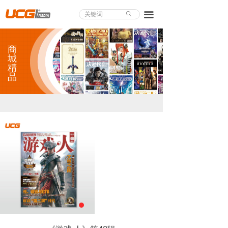
About UCG
끀
ꄙ
首页
商
游戏评测
城
精
品
业界论道
天下聚会
游戏视频
商城精品
游戏大赏
小程序
个人中心