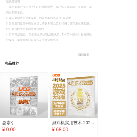
退换货说明
1. 非书刊类产品支持7天内无理由退货，但产品不得影响二次销售。运
费由买家承担。
2. 非人为导致的质量问题，商家为本商品提供1年质保。
3. 因质量问题需申请退换货，请收到商品及时拍照，并联系在线客服，
我们会尽快为您办理退换货服务。
4. 订单商品退款，我们会在确认商品情况后，5个工作日内为您办理退
款操作，实际到账日以银行及支付规则为准。
回到顶部
商品推荐
总索引
游戏机实用技术 2025年度盘点
¥ 0.00
¥ 68.00