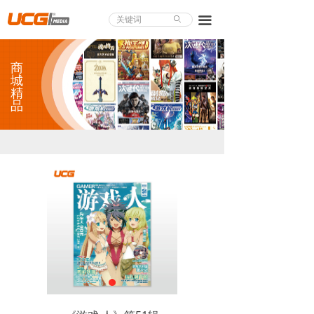
About UCG
끀
ꄙ
首页
商
游戏评测
城
精
品
业界论道
天下聚会
游戏视频
商城精品
游戏大赏
小程序
个人中心