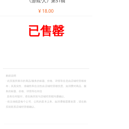
《游戏·人》第51辑
¥
18.00
已售罄
购前说明
·
此页面所展示的商品/服务的标题、价格、详情等信息由店铺经营都发
布；其真实性、准确性和合法性由店铺经营都负责。如消费对商品、服
务的标题、价格、详情等任何信
息有任何疑问，请在购买前与店铺经营都沟通确认。
·
依法纳税是每个公司、公民的基本义务。如消费都需要发票，请在购
买前联系店铺经营都确认。