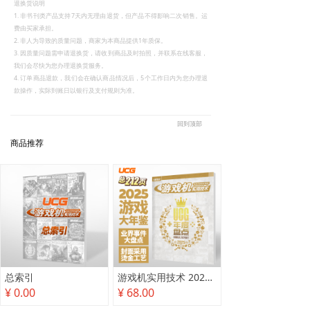
退换货说明
1. 非书刊类产品支持7天内无理由退货，但产品不得影响二次销售。运
费由买家承担。
2. 非人为导致的质量问题，商家为本商品提供1年质保。
3. 因质量问题需申请退换货，请收到商品及时拍照，并联系在线客服，
我们会尽快为您办理退换货服务。
4. 订单商品退款，我们会在确认商品情况后，5个工作日内为您办理退
款操作，实际到账日以银行及支付规则为准。
回到顶部
商品推荐
总索引
游戏机实用技术 2025年度盘点
¥ 0.00
¥ 68.00