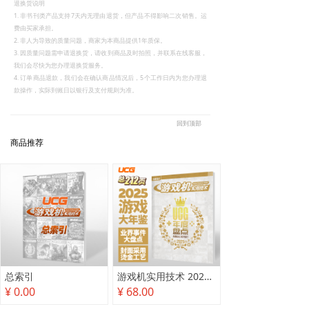
退换货说明
1. 非书刊类产品支持7天内无理由退货，但产品不得影响二次销售。运
费由买家承担。
2. 非人为导致的质量问题，商家为本商品提供1年质保。
3. 因质量问题需申请退换货，请收到商品及时拍照，并联系在线客服，
我们会尽快为您办理退换货服务。
4. 订单商品退款，我们会在确认商品情况后，5个工作日内为您办理退
款操作，实际到账日以银行及支付规则为准。
回到顶部
商品推荐
总索引
游戏机实用技术 2025年度盘点
¥ 0.00
¥ 68.00