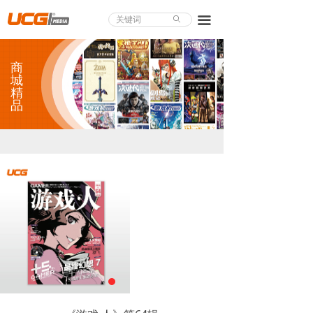
About UCG
끀
ꄙ
首页
商
游戏评测
城
精
品
业界论道
天下聚会
游戏视频
商城精品
游戏大赏
小程序
个人中心