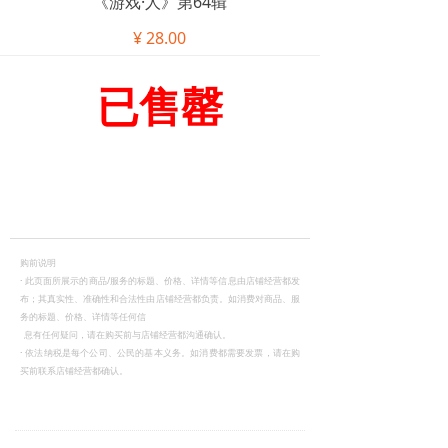
《游戏·人》第64辑
¥
28.00
已售罄
购前说明
·
此页面所展示的商品/服务的标题、价格、详情等信息由店铺经营都发
布；其真实性、准确性和合法性由店铺经营都负责。如消费对商品、服
务的标题、价格、详情等任何信
息有任何疑问，请在购买前与店铺经营都沟通确认。
·
依法纳税是每个公司、公民的基本义务。如消费都需要发票，请在购
买前联系店铺经营都确认。