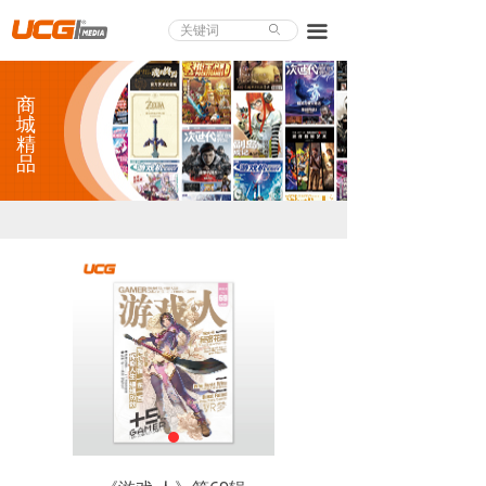
About UCG
끀
ꄙ
首页
商
游戏评测
城
精
品
业界论道
天下聚会
游戏视频
商城精品
游戏大赏
小程序
个人中心