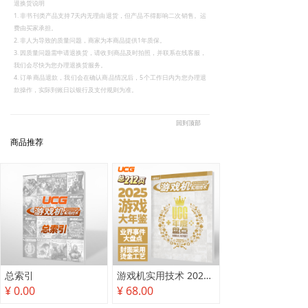
退换货说明
1. 非书刊类产品支持7天内无理由退货，但产品不得影响二次销售。运
费由买家承担。
2. 非人为导致的质量问题，商家为本商品提供1年质保。
3. 因质量问题需申请退换货，请收到商品及时拍照，并联系在线客服，
我们会尽快为您办理退换货服务。
4. 订单商品退款，我们会在确认商品情况后，5个工作日内为您办理退
款操作，实际到账日以银行及支付规则为准。
回到顶部
商品推荐
总索引
游戏机实用技术 2025年度盘点
¥ 0.00
¥ 68.00