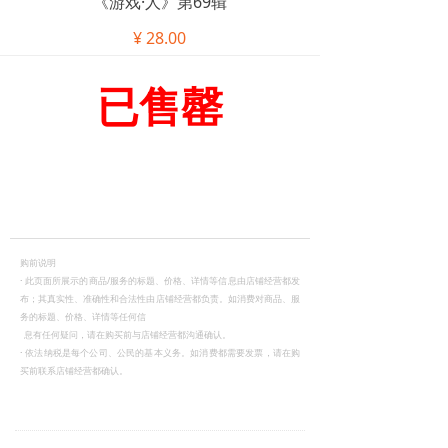
《游戏·人》第69辑
¥
28.00
已售罄
购前说明
·
此页面所展示的商品/服务的标题、价格、详情等信息由店铺经营都发
布；其真实性、准确性和合法性由店铺经营都负责。如消费对商品、服
务的标题、价格、详情等任何信
息有任何疑问，请在购买前与店铺经营都沟通确认。
·
依法纳税是每个公司、公民的基本义务。如消费都需要发票，请在购
买前联系店铺经营都确认。