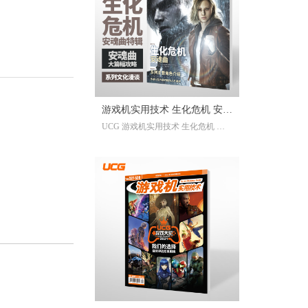
已经帮你全部整合完毕。2025年度
的游戏资讯，看这一本就足够。
继承自UCG每年的年度特辑及合
刊，我们最经典的游戏大年鉴、游
戏大盘点栏目依然在线；年年有今
日岁岁有今朝，UCG小编们心目中
的年度十佳游戏也将在此揭晓，辅
游戏机实用技术 生化危机 安魂
以聚众锐评环节，想要来围观吐槽
UCG 游戏机实用技术 生化危机 安
的朋友们也请绝对不要放过。此
曲特辑
魂曲特辑 生化危机9攻略
外，我们还有针对今年热点话题量
身定制的特别企划，以及时隔一年
多打赢复活赛的攻略栏目“实用至上
主义”——最全面的游戏盘点，最详
尽的年鉴资料，更有小而美周边随
限定版档位一起赠送，收藏价值妥
妥拉满！