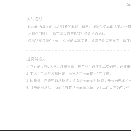
「淘
购前说明
·
此页面所展示的商品/服务的标题、价格、详情等信息由店铺经营
息有任何疑问，请在购买前与店铺经营都沟通确认。
·
依法纳税是每个公司、公民的基本义务。如消费都需要发票，请在
退换货说明
1. 本产品支持7天内无理由退货，但产品不得影响二次销售。运费
2. 非人为导致的质量问题，商家为本商品提供1年质保。
3. 因质量问题需申请退换货，请收到商品及时拍照，并联系在线客
4. 订单商品退款，我们会在确认商品情况后，5个工作日内为您办