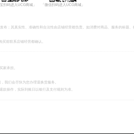
宝扫码进入UCG商城」
「微信扫码进入UCG商城」
都发布；其真实性、准确性和合法性由店铺经营都负责。如消费对商品、服务的标题、
购买前联系店铺经营都确认。
由买家承担。
服，我们会尽快为您办理退换货服务。
理退款操作，实际到账日以银行及支付规则为准。