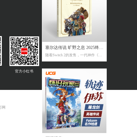
塞尔达传说 旷野之息 2025终极
随着Switch 2的发售，一代神作《旷
攻略本
野之息》推出了追加新要素新功能
的NS2版。《2025终极攻略本》在大
官方
小红书
受好评的完全攻略本基础上，增加
了16页全新内容，总页数达到了316
页。新增内容包括NS2版详解、ZEL
DA NOTES指南，以及新增的125个
塞尔达声之记忆的收集地图及其内
容！
 万网