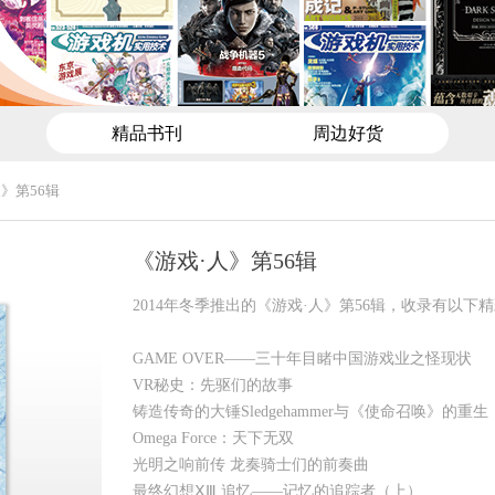
精品书刊
周边好货
》第56辑
《游戏·人》第56辑
2014年冬季推出的《游戏·人》第56辑，收录有以下
GAME OVER——三十年目睹中国游戏业之怪现状
VR秘史：先驱们的故事
铸造传奇的大锤Sledgehammer与《使命召唤》的重生
Omega Force：天下无双
光明之响前传 龙奏骑士们的前奏曲
最终幻想ⅩⅢ 追忆——记忆的追踪者（上）