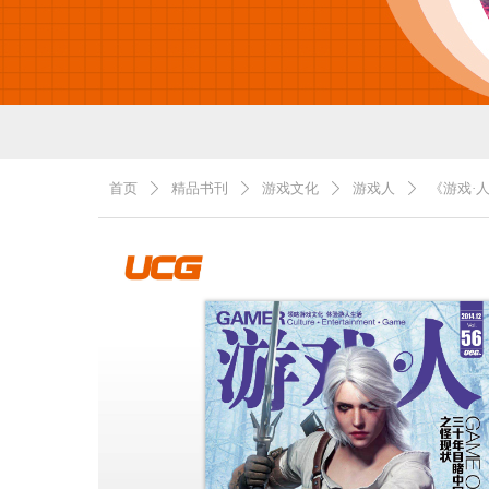
首页
精品书刊
游戏文化
游戏人
《游戏·人
ꄲ
ꄲ
ꄲ
ꄲ