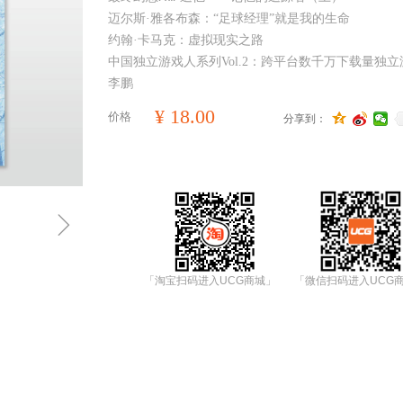
迈尔斯·雅各布森：“足球经理”就是我的生命
约翰·卡马克：虚拟现实之路
中国独立游戏人系列Vol.2：跨平台数千万下载量独
李鹏
¥
18.00
价格
分享到：
ꁇ
「淘宝扫码进入UCG商城」
「微信扫码进入UCG