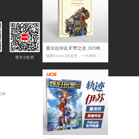
塞尔达传说 旷野之息 2025终极
随着Switch 2的发售，一代神作《旷
官方
小红书
攻略本
野之息》推出了追加新要素新功能
的NS2版。《2025终极攻略本》在大
受好评的完全攻略本基础上，增加
了16页全新内容，总页数达到了316
页。新增内容包括NS2版详解、ZEL
DA NOTES指南，以及新增的125个
 万网
塞尔达声之记忆的收集地图及其内
容！