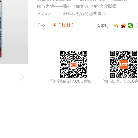
细节之地——藏在《如龙0》中的文化断章
不凡双生——游戏和电影的那些事儿
¥
18.00
价格
分享到：
ꁇ
「淘宝扫码进入UCG商城」
「微信扫码进入UCG