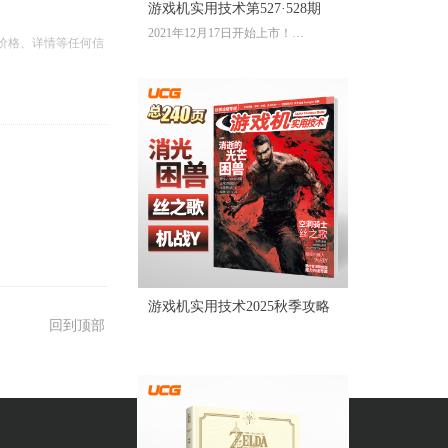
游戏机实用技术第527·528期
2021年12月17日开始上市！
价格、详情等任何信
全彩大16开224页内文
定价：39.60元
游戏机实用技术2025秋季攻略
回到顶部