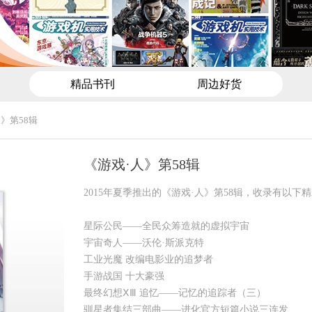
精品书刊
周边好货
》第58辑
《游戏·人》第58辑
2015年夏季推出的《游戏·人》第58辑，收录有以下
星际公民——全民众筹造就的虚拟宇宙
宇宙奇人——沃伦·斯派克特
工业光魔 改编电影业的追梦者
手游战国 十大豪强
最终幻想ⅩⅢ 追忆——记忆的追踪者（三）
驯星者集结三部曲——进化官方短篇小说三连发