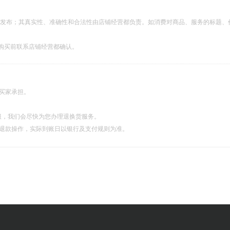
都发布；其真实性、准确性和合法性由店铺经营都负责。如消费对商品、服务的标题、
购买前联系店铺经营都确认。
由买家承担。
服，我们会尽快为您办理退换货服务。
理退款操作，实际到账日以银行及支付规则为准。