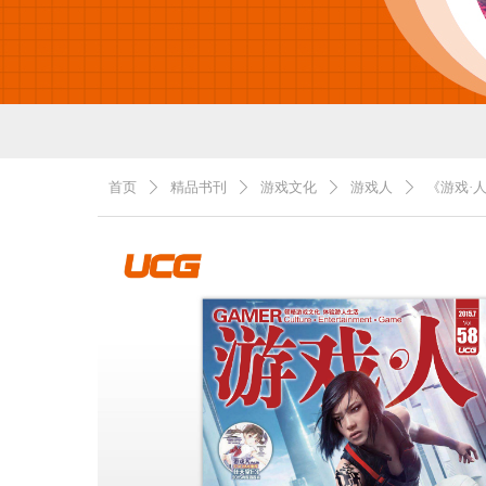
首页
精品书刊
游戏文化
游戏人
《游戏·人
ꄲ
ꄲ
ꄲ
ꄲ