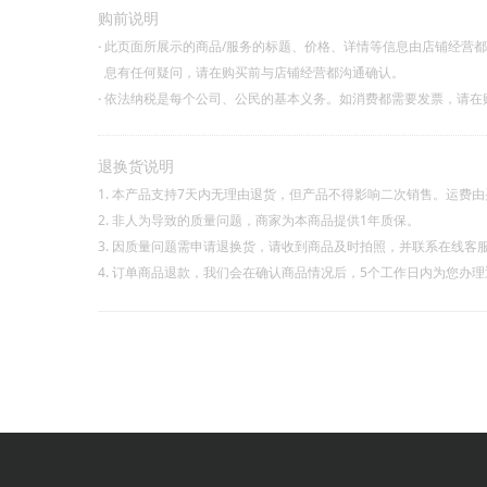
购前说明
·
此页面所展示的商品/服务的标题、价格、详情等信息由店铺经营
息有任何疑问，请在购买前与店铺经营都沟通确认。
·
依法纳税是每个公司、公民的基本义务。如消费都需要发票，请在
退换货说明
1. 本产品支持7天内无理由退货，但产品不得影响二次销售。运费
2. 非人为导致的质量问题，商家为本商品提供1年质保。
3. 因质量问题需申请退换货，请收到商品及时拍照，并联系在线客
4. 订单商品退款，我们会在确认商品情况后，5个工作日内为您办