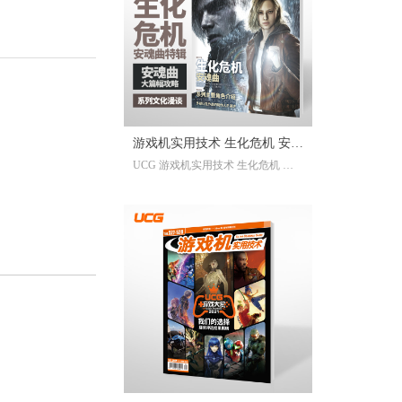
已经帮你全部整合完毕。2025年度
的游戏资讯，看这一本就足够。
继承自UCG每年的年度特辑及合
刊，我们最经典的游戏大年鉴、游
戏大盘点栏目依然在线；年年有今
日岁岁有今朝，UCG小编们心目中
的年度十佳游戏也将在此揭晓，辅
游戏机实用技术 生化危机 安魂
以聚众锐评环节，想要来围观吐槽
UCG 游戏机实用技术 生化危机 安
的朋友们也请绝对不要放过。此
曲特辑
魂曲特辑 生化危机9攻略
外，我们还有针对今年热点话题量
身定制的特别企划，以及时隔一年
多打赢复活赛的攻略栏目“实用至上
主义”——最全面的游戏盘点，最详
尽的年鉴资料，更有小而美周边随
限定版档位一起赠送，收藏价值妥
妥拉满！