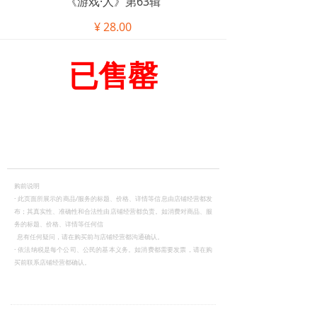
《游戏·人》第63辑
¥
28.00
已售罄
购前说明
·
此页面所展示的商品/服务的标题、价格、详情等信息由店铺经营都发
布；其真实性、准确性和合法性由店铺经营都负责。如消费对商品、服
务的标题、价格、详情等任何信
息有任何疑问，请在购买前与店铺经营都沟通确认。
·
依法纳税是每个公司、公民的基本义务。如消费都需要发票，请在购
买前联系店铺经营都确认。