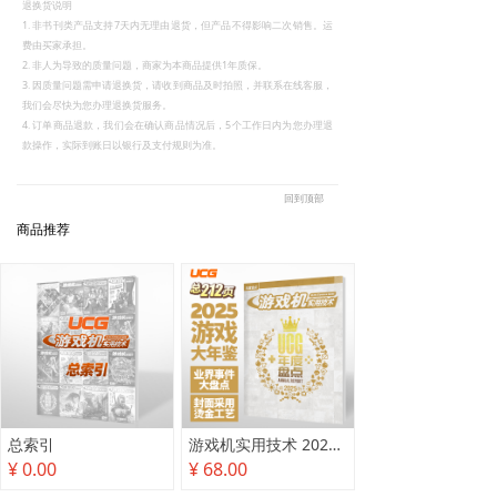
退换货说明
1. 非书刊类产品支持7天内无理由退货，但产品不得影响二次销售。运
费由买家承担。
2. 非人为导致的质量问题，商家为本商品提供1年质保。
3. 因质量问题需申请退换货，请收到商品及时拍照，并联系在线客服，
我们会尽快为您办理退换货服务。
4. 订单商品退款，我们会在确认商品情况后，5个工作日内为您办理退
款操作，实际到账日以银行及支付规则为准。
回到顶部
商品推荐
总索引
游戏机实用技术 2025年度盘点
¥ 0.00
¥ 68.00