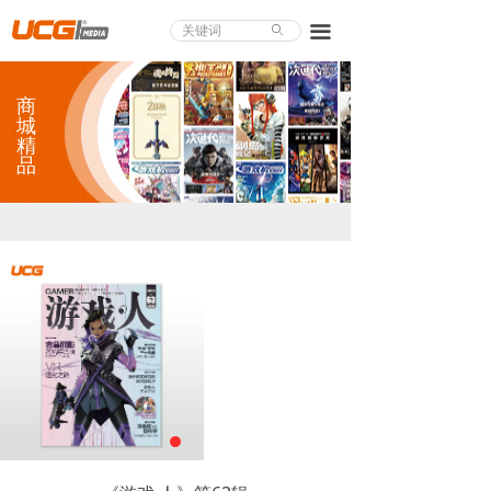
About UCG
끀
ꄙ
首页
商
游戏评测
城
精
品
业界论道
天下聚会
游戏视频
商城精品
游戏大赏
小程序
个人中心